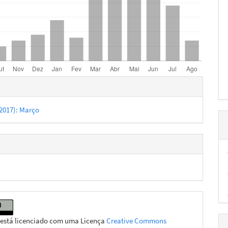
hes
 (2017): Março
 está licenciado com uma Licença
Creative Commons