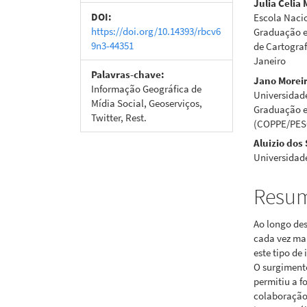
Julia Celia
artigos
princi
DOI:
Escola Nacio
https://doi.org/10.14393/rbcv6
Graduação e
9n3-44351
de Cartograf
Janeiro
Palavras-chave:
Jano Morei
Informação Geográﬁca de
Universidade
Mídia Social, Geoserviços,
Graduação e
Twitter, Rest.
(COPPE/PES
Aluizio dos
Universidade
Resu
Ao longo de
cada vez ma
este tipo de
O surgimento
permitiu a 
colaboração