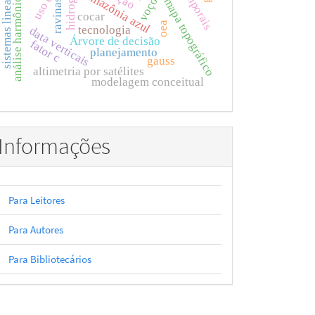
hidrografia
sistemas lineares
amazônia azul
análise harmônica
mapa topográfico
ravinas
cocar
oea
tecnologia
data verticais
Árvore de decisão
fator c
planejamento
gauss
altimetria por satélites
modelagem conceitual
Informações
Para Leitores
Para Autores
Para Bibliotecários