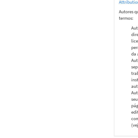
Attributi
Autores q
termos:
Aut
dir
lic
per
da 
Aut
sep
tra
ins
aut
Aut
seu
pág
edi
com
(ve