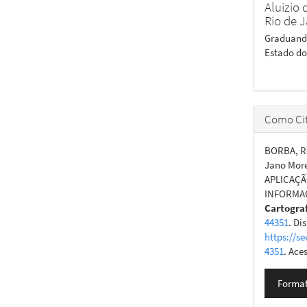
Aluizio
Rio de 
Graduando
Estado do
Como Cit
BORBA, Ro
Jano More
APLICAÇ
INFORMAÇ
Cartogra
44351
. Di
https://se
4351
. Ace
Format