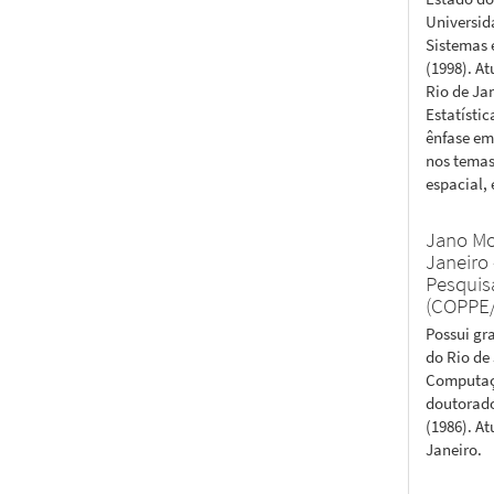
Universid
Sistemas 
(1998). A
Rio de Ja
Estatísti
ênfase em
nos temas:
espacial, 
Jano Mo
Janeiro
Pesquis
(COPPE
Possui gr
do Rio de
Computaçã
doutorado
(1986). At
Janeiro.