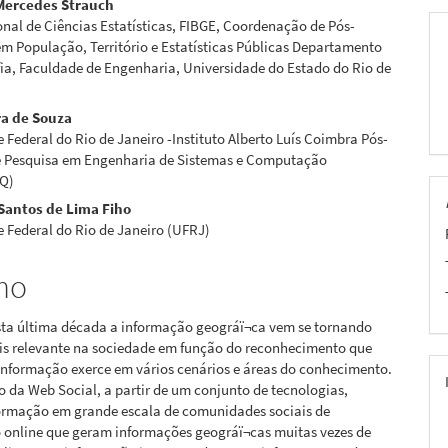
 Mercedes Strauch
pal
nal de Ciências Estatísticas, FIBGE, Coordenação de Pós-
m População, Território e Estatísticas Públicas Departamento
ia, Faculdade de Engenharia, Universidade do Estado do Rio de
ra de Souza
 Federal do Rio de Janeiro -Instituto Alberto Luís Coimbra Pós-
 Pesquisa em Engenharia de Sistemas e Computação
Q)
 Santos de Lima Fiho
 Federal do Rio de Janeiro (UFRJ)
mo
sta última década a informação geográï¬ca vem se tornando
is relevante na sociedade em função do reconhecimento que
 informação exerce em vários cenários e áreas do conhecimento.
 da Web Social, a partir de um conjunto de tecnologias,
formação em grande escala de comunidades sociais de
 online que geram informações geográï¬cas muitas vezes de