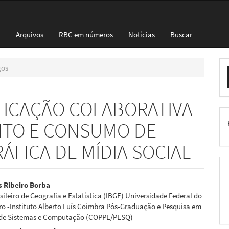
l
Arquivos
RBC em números
Notícias
Buscar
E
gos
S
LICAÇÃO COLABORATIVA
TO E CONSUMO DE
FICA DE MÍDIA SOCIAL
eúdo
s Ribeiro Borba
asileiro de Geografia e Estatística (IBGE) Universidade Federal do
ro -Instituto Alberto Luís Coimbra Pós-Graduação e Pesquisa em
de Sistemas e Computação (COPPE/PESQ)