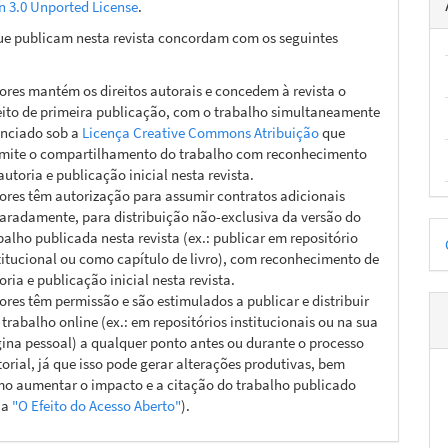
on 3.0 Unported License
.
ue publicam nesta revista concordam com os seguintes
ores mantém os direitos autorais e concedem à revista o
eito de primeira publicação, com o trabalho simultaneamente
enciado sob a
Licença Creative Commons Atribuição
que
mite o compartilhamento do trabalho com reconhecimento
autoria e publicação inicial nesta revista.
ores têm autorização para assumir contratos adicionais
aradamente, para distribuição não-exclusiva da versão do
D
balho publicada nesta revista (ex.: publicar em repositório
titucional ou como capítulo de livro), com reconhecimento de
p
oria e publicação inicial nesta revista.
ores têm permissão e são estimulados a publicar e distribuir
 trabalho online (ex.: em repositórios institucionais ou na sua
ina pessoal) a qualquer ponto antes ou durante o processo
torial, já que isso pode gerar alterações produtivas, bem
o aumentar o impacto e a citação do trabalho publicado
ja
"O Efeito do Acesso Aberto"
).