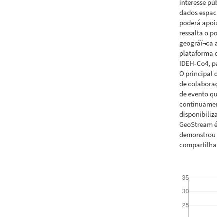
interesse pú
dados espac
poderá apoia
ressalta o 
geográï¬ca 
plataforma 
IDEH-Co4, p
O principal 
de colaboraç
de evento qu
continuamen
disponibiliz
GeoStream é
demonstrou 
compartilha
Downloads