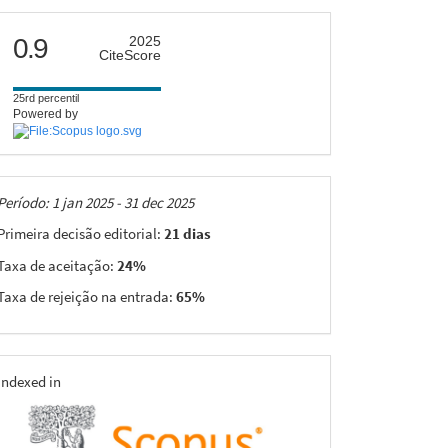
citescore
0.9
2025
CiteScore
25rd percentil
Powered by
Taxas
Período: 1 jan 2025 - 31 dec 2025
Primeira decisão editorial:
21 dias
Taxa de aceitação:
24%
Taxa de rejeição na entrada:
65%
indexing
Indexed in