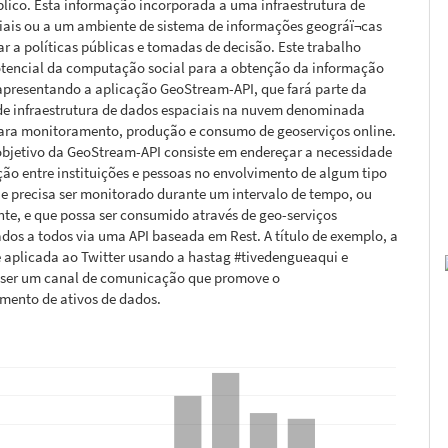
blico. Esta informação incorporada a uma infraestrutura de
iais ou a um ambiente de sistema de informações geográï¬cas
r a políticas públicas e tomadas de decisão. Este trabalho
potencial da computação social para a obtenção da informação
apresentando a aplicação GeoStream-API, que fará parte da
de infraestrutura de dados espaciais na nuvem denominada
ara monitoramento, produção e consumo de geoserviços online.
objetivo da GeoStream-API consiste em endereçar a necessidade
ão entre instituições e pessoas no envolvimento de algum tipo
e precisa ser monitorado durante um intervalo de tempo, ou
te, e que possa ser consumido através de geo-serviços
ados a todos via uma API baseada em Rest. A título de exemplo, a
 aplicada ao Twitter usando a hastag #tivedengueaqui e
ser um canal de comunicação que promove o
mento de ativos de dados.