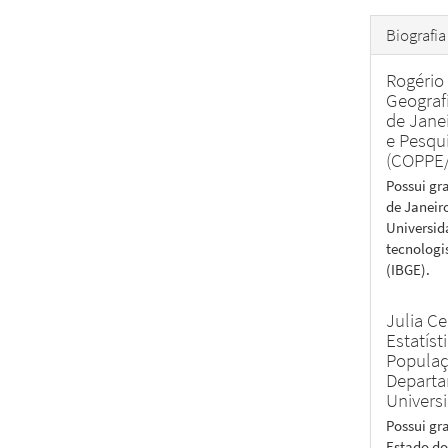
Biografia
Rogério 
Geografi
de Jane
e Pesqu
(COPPE
Possui gr
de Janeir
Universid
tecnologis
(IBGE).
Julia C
Estatís
Populaçã
Departa
Univers
Possui gr
Estado do