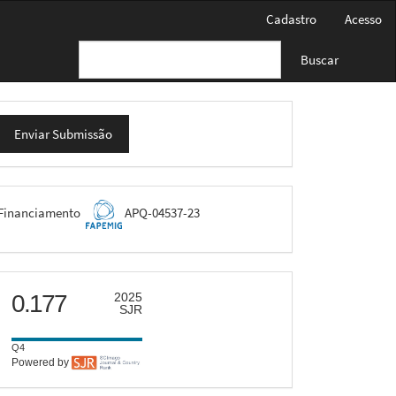
Cadastro
Acesso
Buscar
nviar
Enviar Submissão
ubmissão
FAPEMIG
Financiamento
APQ-04537-23
scimago
0.177
2025
SJR
Q4
Powered by