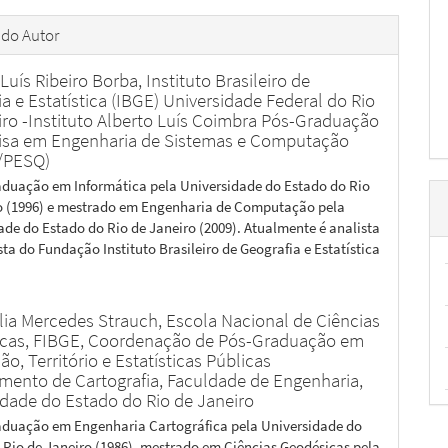
 do Autor
Luís Ribeiro Borba,
Instituto Brasileiro de
a e Estatística (IBGE) Universidade Federal do Rio
iro -Instituto Alberto Luís Coimbra Pós-Graduação
isa em Engenharia de Sistemas e Computação
/PESQ)
aduação em Informática pela Universidade do Estado do Rio
o (1996) e mestrado em Engenharia de Computação pela
ade do Estado do Rio de Janeiro (2009). Atualmente é analista
ta do Fundação Instituto Brasileiro de Geografia e Estatística
elia Mercedes Strauch,
Escola Nacional de Ciências
ticas, FIBGE, Coordenação de Pós-Graduação em
o, Território e Estatísticas Públicas
mento de Cartografia, Faculdade de Engenharia,
idade do Estado do Rio de Janeiro
aduação em Engenharia Cartográfica pela Universidade do
 Rio de Janeiro (1986), mestrado em Ciências Geodésicas pela