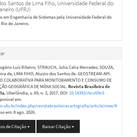
 dos Santos de Lima Fiho,
Universidade Federal do
Janeiro (UFRJ)
 em Engenharia de Sistemas pela Universidade Federal do
 Rio de Janeiro.
ar
gério Luís Ribeiro; STRAUCH, Julia Celia Mercedes; SOUZA,
ira de; LIMA FIHO, Aluizio dos Santos de. GEOSTREAM-API:
ÃO COLABORATIVA PARA MONITORAMENTO E CONSUMO DE
ÃO GEOGRÁFICA DE MÍDIA SOCIAL.
Revista Brasileira de
fia
, Uberlândia, v. 69, n. 3, 2017. DOI:
10.14393/rbcv69n3-
sponível em:
er.ufu.br/index.php/revistabrasileiracartografia/article/view/4
sso em: 8 ago. 2026.
os de Citação
Baixar Citação