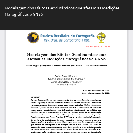
Voltar
Modelagem dos Efeitos Geodinâmicos que afetam as Medições
aos
Maregráficas e GNSS
Detalhes
do
Bai
Artigo
Ba
PD