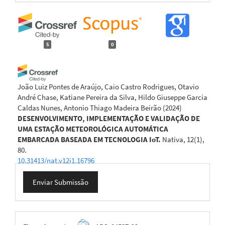
5
0
João Luiz Pontes de Araújo, Caio Castro Rodrigues, Otavio
André Chase, Katiane Pereira da Silva, Hildo Giuseppe Garcia
Caldas Nunes, Antonio Thiago Madeira Beirão
(2024)
DESENVOLVIMENTO, IMPLEMENTAÇÃO E VALIDAÇÃO DE
UMA ESTAÇÃO METEOROLÓGICA AUTOMÁTICA
EMBARCADA BASEADA EM TECNOLOGIA IoT.
Nativa, 12(1),
80.
10.31413/nat.v12i1.16796
Enviar
Enviar Submissão
Submissão
Tilahun Alemayehu Wudneh, Wondimu Haimanote
Gebremariam, Talema Moged Reda, Muralitharan Jothimani,
Alemu Tadese
(2026)