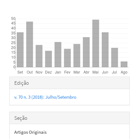
Downloads
Detalhes
Edição
do
v. 70 n. 3 (2018): Julho/Setembro
artigo
Seção
Artigos Originais