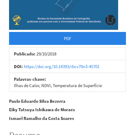
PDF
Publicado:
29/10/2018
DOI:
https://doi.org/10.14393/rbcv70n3-45701
Palavras-chave:
Ilhas de Calor, NDVI, Temperatura de Superfície
Conteúdo
Paulo Eduardo Silva Bezerra
Eiky Tatsuya Ishikawa de Moraes
do
Ismael Ramalho da Costa Soares
artigo
principal