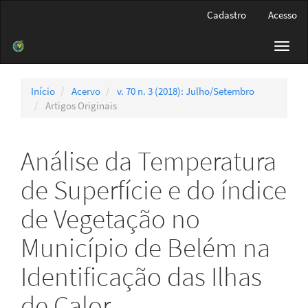
Navegação
Cadastro
Acesso
Principal
Conteúdo
Toggl
principal
navig
Barra
Lateral
Início
Acervo
v. 70 n. 3 (2018): Julho/Setembro
Artigos Originais
Análise da Temperatura
de Superfície e do índice
de Vegetação no
Município de Belém na
Identificação das Ilhas
de Calor