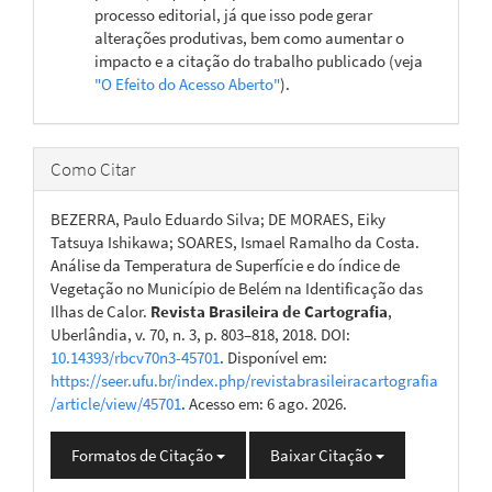
processo editorial, já que isso pode gerar
alterações produtivas, bem como aumentar o
impacto e a citação do trabalho publicado (veja
"O Efeito do Acesso Aberto"
).
Como Citar
BEZERRA, Paulo Eduardo Silva; DE MORAES, Eiky
Tatsuya Ishikawa; SOARES, Ismael Ramalho da Costa.
Análise da Temperatura de Superfície e do índice de
Vegetação no Município de Belém na Identificação das
Ilhas de Calor.
Revista Brasileira de Cartografia
,
Uberlândia, v. 70, n. 3, p. 803–818, 2018. DOI:
10.14393/rbcv70n3-45701
. Disponível em:
https://seer.ufu.br/index.php/revistabrasileiracartografia
/article/view/45701
. Acesso em: 6 ago. 2026.
Formatos de Citação
Baixar Citação