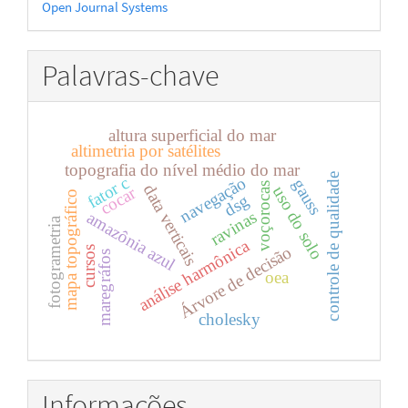
Open Journal Systems
por
Palavras-chave
altura superficial do mar
altimetria por satélites
topografia do nível médio do mar
controle de qualidade
fator c
navegação
gauss
voçorocas
data verticais
uso do solo
cocar
mapa topográfico
dsg
ravinas
amazônia azul
fotogrametria
análise harmônica
Árvore de decisão
cursos
maregráfos
oea
cholesky
Informações