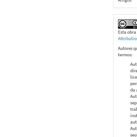
Esta obra
Attributi
Autores q
termos:
Aut
dir
lic
per
da 
Aut
sep
tra
ins
aut
Aut
seu