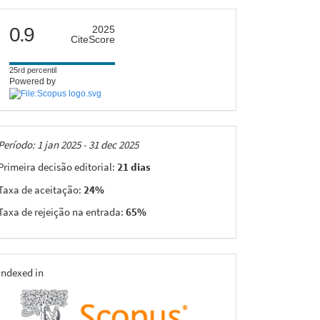
citescore
0.9
2025
CiteScore
25rd percentil
Powered by
Taxas
Período: 1 jan 2025 - 31 dec 2025
Primeira decisão editorial:
21 dias
Taxa de aceitação:
24%
Taxa de rejeição na entrada:
65%
indexing
Indexed in