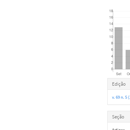
Downloads
Detal
Edição
do
v. 69 n. 5
artigo
Seção
Artigos