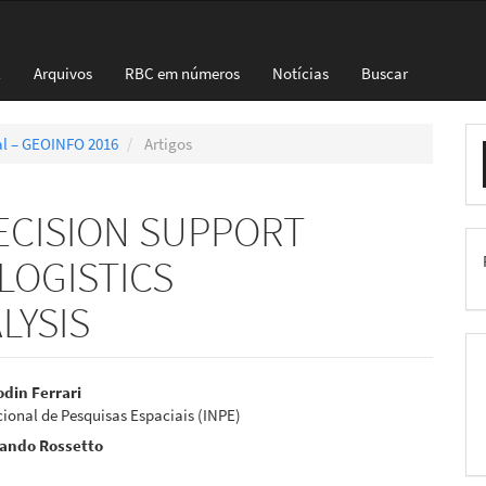
l
Arquivos
RBC em números
Notícias
Buscar
E
ial – GEOINFO 2016
Artigos
S
 DECISION SUPPORT
LOGISTICS
LYSIS
eúdo
odin Ferrari
cional de Pesquisas Espaciais (INPE)
nando Rossetto
a