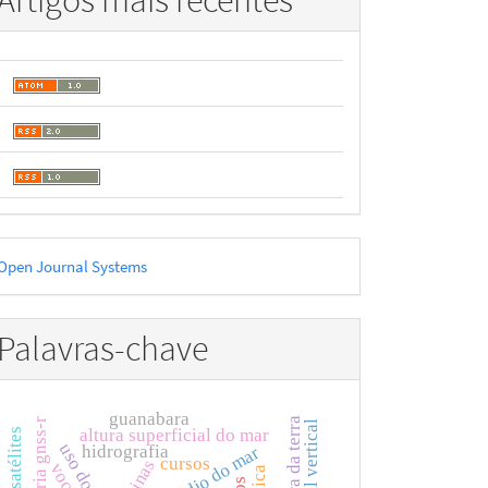
Artigos mais recentes
esenvolvido
Open Journal Systems
or
Palavras-chave
guanabara
altimetria gnss-r
altura superficial do mar
uso do solo
hidrografia
cursos
ravinas