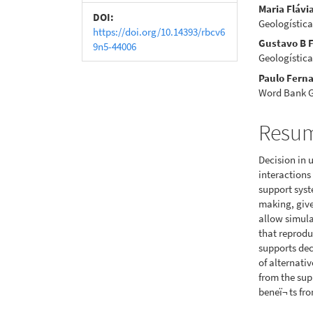
Maria Flávi
artigos
princi
DOI:
Geologístic
https://doi.org/10.14393/rbcv6
Gustavo B 
9n5-44006
Geologístic
Paulo Ferna
Word Bank 
Resu
Decision in 
interactions
support syst
making, give
allow simula
that reprodu
supports dec
of alternativ
from the sup
beneï¬ ts fr