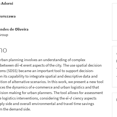
a Adorni
pal
a
Furuzawa
a
ndes de Oliveira
Group
mo
urban planning involves an understanding of complex
 between diï¬€ erent aspects of the city. The use spatial decision
ems (SDSS) became an important tool to support decision-
n its capability to integrate spatial and descriptive data and
tion of alternative scenarios. In this work, we present a new tool
ces the dynamics of e-commerce and urban logistics and that
ision making for urban planners. The tool allows for assessment
e logistics interventions, considering the eï¬ƒ ciency aspects
ply side and overall environmental and travel time savings
om the demand side.