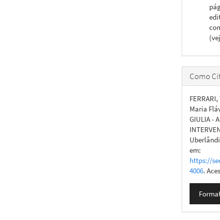
pág
edi
com
(ve
Como Cit
FERRARI, 
Maria Flá
GIULIA -
INTERVEN
Uberlândia
em:
https://se
4006
. Ace
Format