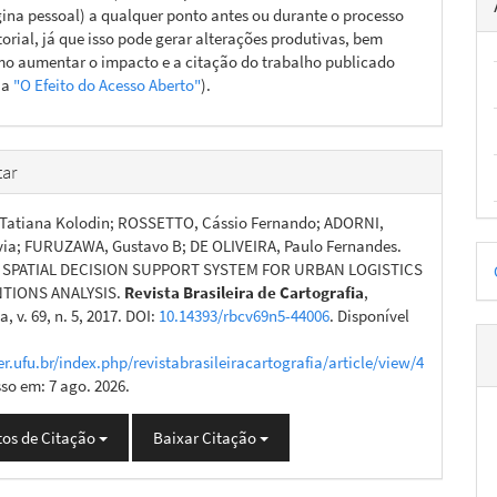
ina pessoal) a qualquer ponto antes ou durante o processo
torial, já que isso pode gerar alterações produtivas, bem
o aumentar o impacto e a citação do trabalho publicado
ja
"O Efeito do Acesso Aberto"
).
ar
Tatiana Kolodin; ROSSETTO, Cássio Fernando; ADORNI,
via; FURUZAWA, Gustavo B; DE OLIVEIRA, Paulo Fernandes.
D
 A SPATIAL DECISION SUPPORT SYSTEM FOR URBAN LOGISTICS
p
TIONS ANALYSIS.
Revista Brasileira de Cartografia
,
, v. 69, n. 5, 2017. DOI:
10.14393/rbcv69n5-44006
. Disponível
er.ufu.br/index.php/revistabrasileiracartografia/article/view/4
sso em: 7 ago. 2026.
os de Citação
Baixar Citação