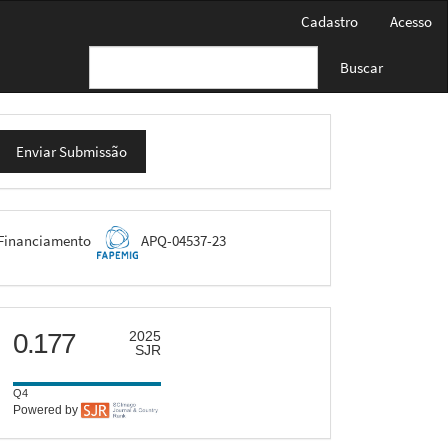
Cadastro
Acesso
Buscar
nviar
Enviar Submissão
ubmissão
FAPEMIG
Financiamento
APQ-04537-23
scimago
0.177
2025
SJR
Q4
Powered by