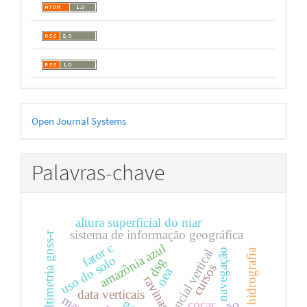
Desenvolvido
Open Journal Systems
por
Palavras-chave
altura superficial do mar
sistema de informação geográfica
altimetria gnss-r
fator c
amazônia azul
referencial vertical
hidrografia
navegação
uso do solo
dsg
cursos
oea
ravinas
data verticais
cocar