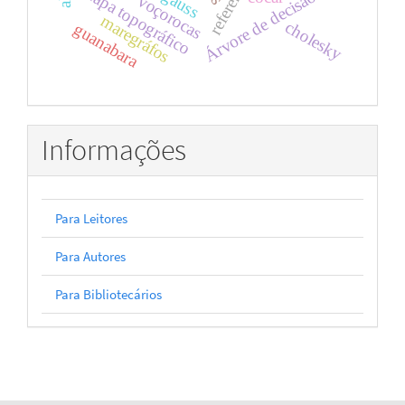
mapa topográfico
gauss
Árvore de decisão
voçorocas
maregráfos
cholesky
guanabara
Informações
Para Leitores
Para Autores
Para Bibliotecários