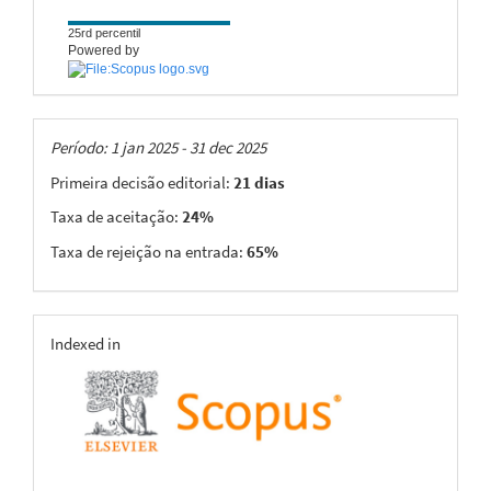
25rd percentil
Powered by
Taxas
Período: 1 jan 2025 - 31 dec 2025
Primeira decisão editorial:
21 dias
Taxa de aceitação:
24%
Taxa de rejeição na entrada:
65%
indexing
Indexed in