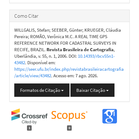
Como Citar
WILLGALIS, Stefan; SEEBER, Günter; KRUEGER, Cláudia
Pereira; ROMÃO, Verônica M.C. A REAL TIME GPS
REFERENCE NETWORK FOR CADASTRAL SURVEYS IN
RECIFE, BRAZIL.
Revista Brasileira de Cartografia
,
Uberlândia, v. 55, n. 1, 2006. DOI:
10.14393/rbcv55n1-
43482
. Disponível em:
https://seer.ufu.br/index.php/revistabrasileiracartografia
/article/view/43482
. Acesso em: 7 ago. 2026.
Formatos de Citação
Baixar Citação
1
0