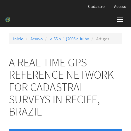
Navegação
Cadastro
Acesso
Principal
Conteúdo
Toggl
principal
navig
Barra
Lateral
Início
Acervo
v. 55 n. 1 (2003): Julho
Artigos
A REAL TIME GPS
REFERENCE NETWORK
FOR CADASTRAL
SURVEYS IN RECIFE,
BRAZIL