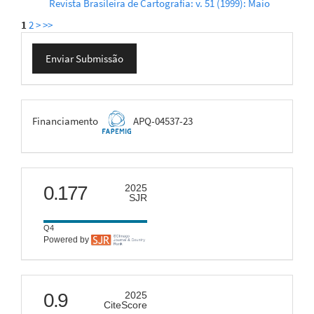
Revista Brasileira de Cartografia: v. 51 (1999): Maio
1
2
>
>>
Enviar
Enviar Submissão
Submissão
FAPEMIG
Financiamento
APQ-04537-23
scimago
0.177
2025
SJR
Q4
Powered by
citescore
0.9
2025
CiteScore