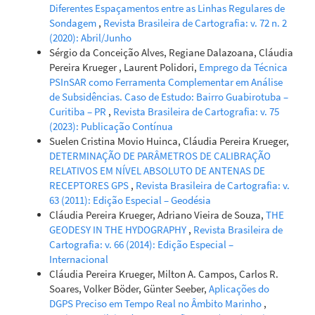
Diferentes Espaçamentos entre as Linhas Regulares de
Sondagem
,
Revista Brasileira de Cartografia: v. 72 n. 2
(2020): Abril/Junho
Sérgio da Conceição Alves, Regiane Dalazoana, Cláudia
Pereira Krueger , Laurent Polidori,
Emprego da Técnica
PSInSAR como Ferramenta Complementar em Análise
de Subsidências. Caso de Estudo: Bairro Guabirotuba –
Curitiba – PR
,
Revista Brasileira de Cartografia: v. 75
(2023): Publicação Contínua
Suelen Cristina Movio Huinca, Cláudia Pereira Krueger,
DETERMINAÇÃO DE PARÂMETROS DE CALIBRAÇÃO
RELATIVOS EM NÍVEL ABSOLUTO DE ANTENAS DE
RECEPTORES GPS
,
Revista Brasileira de Cartografia: v.
63 (2011): Edição Especial – Geodésia
Cláudia Pereira Krueger, Adriano Vieira de Souza,
THE
GEODESY IN THE HYDOGRAPHY
,
Revista Brasileira de
Cartografia: v. 66 (2014): Edição Especial –
Internacional
Cláudia Pereira Krueger, Milton A. Campos, Carlos R.
Soares, Volker Böder, Günter Seeber,
Aplicações do
DGPS Preciso em Tempo Real no Âmbito Marinho
,