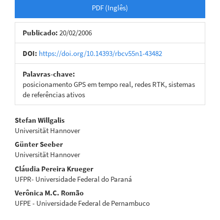
Barra
PDF (Inglês)
lateral
Publicado:
20/02/2006
de
artigos
DOI:
https://doi.org/10.14393/rbcv55n1-43482
Palavras-chave:
posicionamento GPS em tempo real, redes RTK, sistemas
de referências ativos
Conteúdo
Stefan Willgalis
Universität Hannover
do
Günter Seeber
artigo
Universität Hannover
Cláudia Pereira Krueger
principal
UFPR- Universidade Federal do Paraná
Verônica M.C. Romão
UFPE - Universidade Federal de Pernambuco