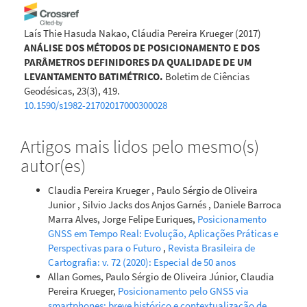
Laís Thie Hasuda Nakao, Cláudia Pereira Krueger
(2017)
ANÁLISE DOS MÉTODOS DE POSICIONAMENTO E DOS
PARÂMETROS DEFINIDORES DA QUALIDADE DE UM
LEVANTAMENTO BATIMÉTRICO.
Boletim de Ciências
Geodésicas, 23(3), 419.
10.1590/s1982-21702017000300028
Artigos mais lidos pelo mesmo(s)
autor(es)
Claudia Pereira Krueger , Paulo Sérgio de Oliveira
Junior , Silvio Jacks dos Anjos Garnés , Daniele Barroca
Marra Alves, Jorge Felipe Euriques,
Posicionamento
GNSS em Tempo Real: Evolução, Aplicações Práticas e
Perspectivas para o Futuro
,
Revista Brasileira de
Cartografia: v. 72 (2020): Especial de 50 anos
Allan Gomes, Paulo Sérgio de Oliveira Júnior, Claudia
Pereira Krueger,
Posicionamento pelo GNSS via
smartphones: breve histórico e contextualização de