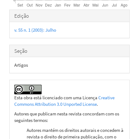
Detalhes
Edição
do
v. 55 n. 1 (2003): Julho
artigo
Seção
Artigos
Esta obra está licenciado com uma Licença
Creative
Commons Attribution 3.0 Unported License
.
Autores que publicam nesta revista concordam com os
seguintes termos:
Autores mantém os direitos autorais e concedem à
revista o direito de primeira publicação, com o