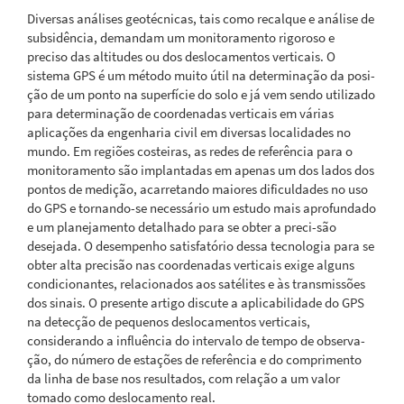
Diversas análises geotécnicas, tais como recalque e análise de
subsidência, demandam um monitoramento rigoroso e
preciso das altitudes ou dos deslocamentos verticais. O
sistema GPS é um método muito útil na determinação da posi-
ção de um ponto na superfície do solo e já vem sendo utilizado
para determinação de coordenadas verticais em várias
aplicações da engenharia civil em diversas localidades no
mundo. Em regiões costeiras, as redes de referência para o
monitoramento são implantadas em apenas um dos lados dos
pontos de medição, acarretando maiores dificuldades no uso
do GPS e tornando-se necessário um estudo mais aprofundado
e um planejamento detalhado para se obter a preci-são
desejada. O desempenho satisfatório dessa tecnologia para se
obter alta precisão nas coordenadas verticais exige alguns
condicionantes, relacionados aos satélites e às transmissões
dos sinais. O presente artigo discute a aplicabilidade do GPS
na detecção de pequenos deslocamentos verticais,
considerando a influência do intervalo de tempo de observa-
ção, do número de estações de referência e do comprimento
da linha de base nos resultados, com relação a um valor
tomado como deslocamento real.