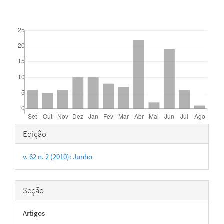
Downloads
Detalhes
Edição
do
v. 62 n. 2 (2010): Junho
artigo
Seção
Artigos