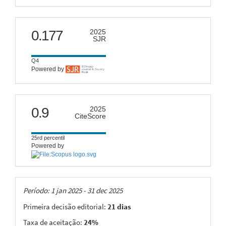
scimago
0.177
2025
SJR
Q4
Powered by
citescore
0.9
2025
CiteScore
25rd percentil
Powered by
Taxas
Período: 1 jan 2025 - 31 dec 2025
Primeira decisão editorial:
21 dias
Taxa de aceitação:
24%