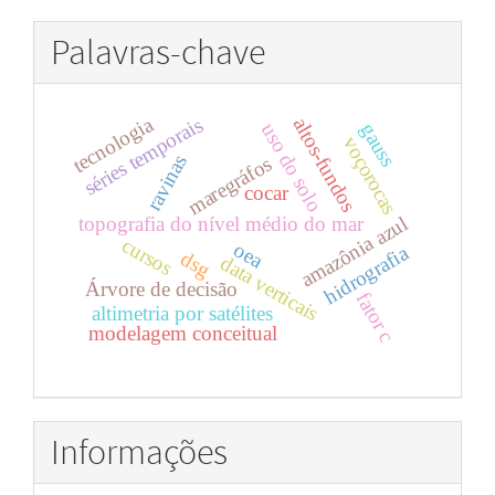
Palavras-chave
tecnologia
séries temporais
altos-fundos
uso do solo
gauss
voçorocas
ravinas
maregráfos
cocar
amazônia azul
topografia do nível médio do mar
cursos
oea
hidrografia
dsg
data verticais
Árvore de decisão
fator c
altimetria por satélites
modelagem conceitual
Informações