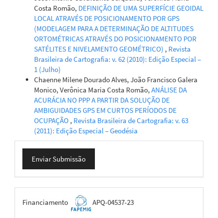
Costa Romão,
DEFINIÇÃO DE UMA SUPERFÍCIE GEOIDAL
LOCAL ATRAVÉS DE POSICIONAMENTO POR GPS
(MODELAGEM PARA A DETERMINAÇÃO DE ALTITUDES
ORTOMÉTRICAS ATRAVÉS DO POSICIONAMENTO POR
SATÉLITES E NIVELAMENTO GEOMÉTRICO)
,
Revista
Brasileira de Cartografia: v. 62 (2010): Edição Especial –
1 (Julho)
Chaenne Milene Dourado Alves, João Francisco Galera
Monico, Verônica Maria Costa Romão,
ANÁLISE DA
ACURÁCIA NO PPP A PARTIR DA SOLUÇÃO DE
AMBIGUIDADES GPS EM CURTOS PERÍODOS DE
OCUPAÇÃO
,
Revista Brasileira de Cartografia: v. 63
(2011): Edição Especial – Geodésia
Enviar
Enviar Submissão
Submissão
FAPEMIG
Financiamento
APQ-04537-23