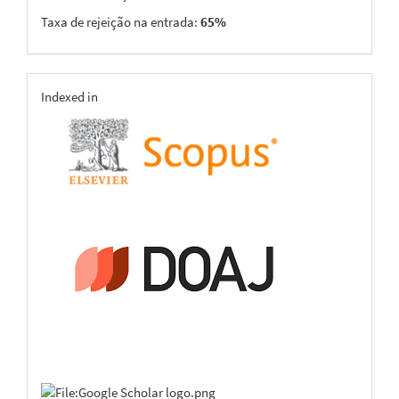
Taxa de rejeição na entrada:
65%
indexing
Indexed in