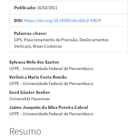
lateral
Publicado:
16/02/2011
de
artigos
DOI:
https://doi.org/10.14393/rbcv62n2-43674
Palavras-chave:
GPS, Posicionamento de Precisão, Deslocamentos
Verticais, Áreas Costeiras
Conteúdo
Sylvana Melo dos Santos
UFPE - Universidade Federal de Pernambuco
do
Verônica Maria Costa Romão
artigo
UFPE - Universidade Federal de Pernambuco
Gerd Günter Seeber
principal
Universität Hannover
Jaime Joaquim da Silva Pereira Cabral
UFPE - Universidade Federal de Pernambuco
Resumo