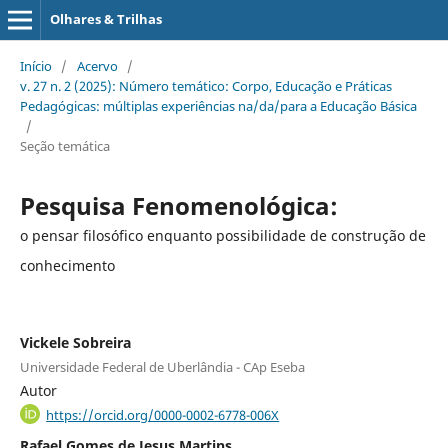
Olhares & Trilhas
Início
/
Acervo
/
v. 27 n. 2 (2025): Número temático: Corpo, Educação e Práticas
Pedagógicas: múltiplas experiências na/da/para a Educação Básica
/
Seção temática
Pesquisa Fenomenológica:
o pensar filosófico enquanto possibilidade de construção de
conhecimento
Vickele Sobreira
Universidade Federal de Uberlândia - CAp Eseba
Autor
https://orcid.org/0000-0002-6778-006X
Rafael Gomes de Jesus Martins