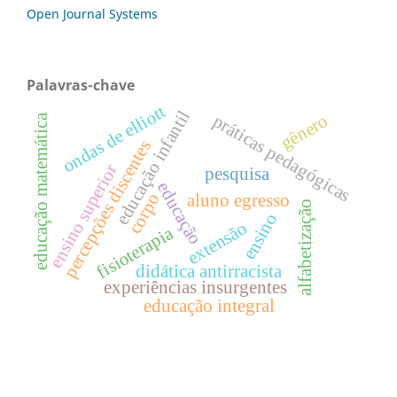
Open Journal Systems
Palavras-chave
ondas de elliott
educação infantil
gênero
práticas pedagógicas
educação matemática
percepções discentes
ensino superior
pesquisa
educação
corpo
aluno egresso
alfabetização
ensino
extensão
fisioterapia
didática antirracista
experiências insurgentes
educação integral