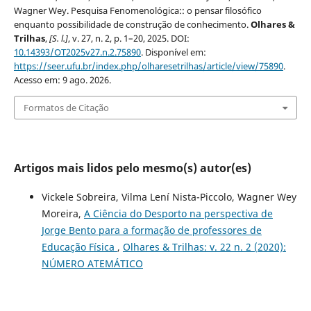
Wagner Wey. Pesquisa Fenomenológica:: o pensar filosófico
enquanto possibilidade de construção de conhecimento.
Olhares &
Trilhas
,
[S. l.]
, v. 27, n. 2, p. 1–20, 2025. DOI:
10.14393/OT2025v27.n.2.75890
. Disponível em:
https://seer.ufu.br/index.php/olharesetrilhas/article/view/75890
.
Acesso em: 9 ago. 2026.
Formatos de Citação
Artigos mais lidos pelo mesmo(s) autor(es)
Vickele Sobreira, Vilma Lení Nista-Piccolo, Wagner Wey
Moreira,
A Ciência do Desporto na perspectiva de
Jorge Bento para a formação de professores de
Educação Física
,
Olhares & Trilhas: v. 22 n. 2 (2020):
NÚMERO ATEMÁTICO