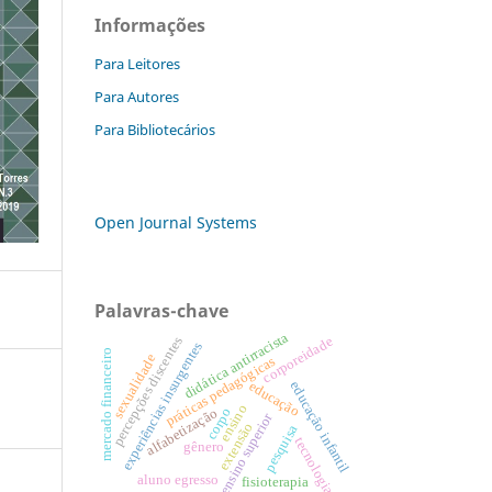
Informações
Para Leitores
Para Autores
Para Bibliotecários
Open Journal Systems
Palavras-chave
didática antirracista
corporeidade
percepções discentes
experiências insurgentes
mercado financeiro
sexualidade
práticas pedagógicas
educação
educação infantil
ensino
corpo
alfabetização
ensino superior
extensão
pesquisa
tecnologia
gênero
aluno egresso
fisioterapia