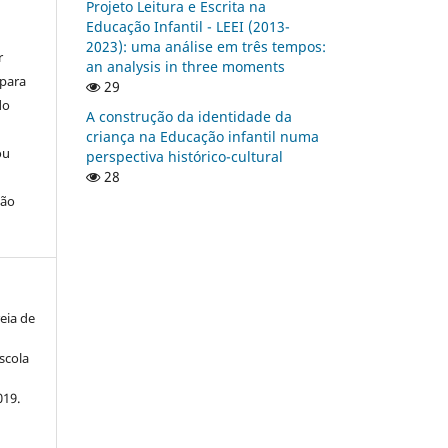
Projeto Leitura e Escrita na
Educação Infantil - LEEI (2013-
2023): uma análise em três tempos:
r
an analysis in three moments
 para
29
do
A construção da identidade da
criança na Educação infantil numa
ou
perspectiva histórico-cultural
28
ção
eia de
scola
019.