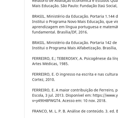
Relatório de Avaliação Econômica e Estudos Qua
Mais Educação. São Paulo: Fundação Itaú Social,
BRASIL. Ministério da Educação. Portaria 1.144 
Institui o Programa Novo Mais Educação, que vi
aprendizagem em língua portuguesa e matemát
fundamental. Brasília/DF, 2016.
BRASIL. Ministério da Educação. Portaria 142 de 
Institui o Programa Mais Alfabetização. Brasília,
FERREIRO, E.; TEBEROSKY, A. Psicogênese da líng
Artes Médicas, 1985.
FERREIRO, E. O ingresso na escrita e nas culturas
Cortez, 2010.
FERREIRO, E. A maior contribuição de Ferreiro,
Escola, 3 jul. 2013. Disponível em: https://ww
v=y49tH8FWGT4. Acesso em: 10 nov. 2018.
FRANCO, M. L. P. B. Análise de conteúdo. 3. ed. Br