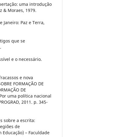
libertação: uma introdução
ez & Moraes, 1979.
 Janeiro: Paz e Terra,
rtigos que se
.
ssível e o necessário.
fracassos e nova
 SOBRE FORMAÇÃO DE
FORMAÇÃO DE
Por uma política nacional
 PROGRAD, 2011. p. 345-
 sobre a escrita:
regiões de
em Educação) – Faculdade