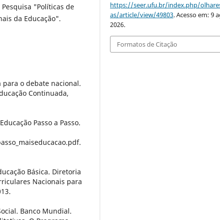
https://seer.ufu.br/index.php/olhares
esquisa "Políticas de
as/article/view/49803
. Acesso em: 9 a
onais da Educação".
2026.
Formatos de Citação
a para o debate nacional.
 Educação Continuada,
 Educação Passo a Passo.
passo_maiseducacao.pdf.
ducação Básica. Diretoria
rriculares Nacionais para
013.
Social. Banco Mundial.