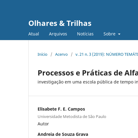
Olhares & Trilhas
Atual
Arquivos
Notícias
Sobre
Início
/
Acervo
/
v. 21 n. 3 (2019): NÚMERO TEMÁT
Processos e Práticas de Alf
investigação em uma escola pública de tempo in
Elisabete F. E. Campos
Universidade Metodista de São Paulo
Autor
Andreia de Souza Grava