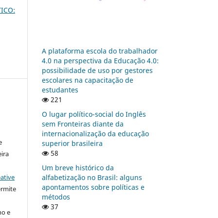
TICO:
A plataforma escola do trabalhador
4.0 na perspectiva da Educação 4.0:
possibilidade de uso por gestores
escolares na capacitação de
estudantes
221
O lugar político-social do Inglês
:
sem Fronteiras diante da
internacionalização da educação
e
superior brasileira
58
ira
Um breve histórico da
alfabetização no Brasil: alguns
ative
apontamentos sobre políticas e
ermite
métodos
37
ho e