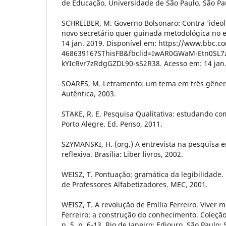
de Educação, Universidade de São Paulo. São Pa
SCHREIBER, M. Governo Bolsonaro: Contra ‘ideolo
novo secretário quer guinada metodológica no e
14 jan. 2019. Disponível em: https://www.bbc.c
46863916?SThisFB&fbclid=IwAR0GWaM-Etn0SL
kYIcRvr7zRdgGZDL90-sS2R38. Acesso em: 14 jan.
SOARES, M. Letramento: um tema em três gênero
Autêntica, 2003.
STAKE, R. E. Pesquisa Qualitativa: estudando co
Porto Alegre. Ed. Penso, 2011.
SZYMANSKI, H. (org.) A entrevista na pesquisa 
reflexiva. Brasília: Liber livros, 2002.
WEISZ, T. Pontuação: gramática da legibilidade
de Professores Alfabetizadores. MEC, 2001.
WEISZ, T. A revolução de Emília Ferreiro. Viver m
Ferreiro: a construção do conhecimento. Coleç
n. 5, p. 6-13. Rio de Janeiro: Ediouro. São Paulo