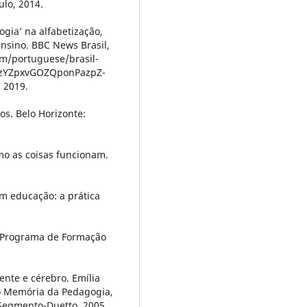
ulo, 2014.
gia’ na alfabetização,
nsino. BBC News Brasil,
om/portuguese/brasil-
7zYZpxvGOZQponPazpZ-
 2019.
s. Belo Horizonte:
mo as coisas funcionam.
em educação: a prática
. Programa de Formação
ente e cérebro. Emília
ão Memória da Pedagogia,
: Segmento-Duetto, 2005.