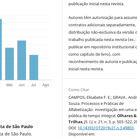
publicação inicial nesta revista.
Autores têm autorização para assumi
contratos adicionais separadamente,
distribuição não-exclusiva da versão 
trabalho publicada nesta revista (ex.:
publicar em repositório institucional 
como capítulo de livro), com
reconhecimento de autoria e publica
inicial nesta revista.
Como Citar
CAMPOS, Elisabete F. E.; GRAVA , Andr
Souza. Processos e Práticas de
Alfabetização: investigação em uma e
pública de tempo integral.
Olhares &
Trilhas
,
[S. l.]
, v. 21, n. 3, p. 503–522, 2
ta de São Paulo
DOI:
10.14393/OT2019v21.n.3.49803
.
a de São Paulo.
Disponível em: