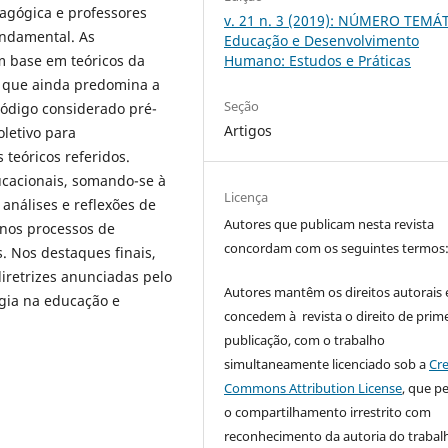
agógica e professores
v. 21 n. 3 (2019): NÚMERO TEMÁ
undamental. As
Educação e Desenvolvimento
m base em teóricos da
Humano: Estudos e Práticas
am que ainda predomina a
Seção
ódigo considerado pré-
Artigos
oletivo para
 teóricos referidos.
ucacionais, somando-se à
Licença
análises e reflexões de
Autores que publicam nesta revista
 nos processos de
concordam com os seguintes termos
. Nos destaques finais,
iretrizes anunciadas pelo
Autores mantêm os direitos autorais 
gia na educação e
concedem à revista o direito de prime
publicação, com o trabalho
simultaneamente licenciado sob a
Cre
Commons Attribution License
, que p
o compartilhamento irrestrito com
reconhecimento da autoria do trabal