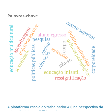
Palavras-chave
ensino superior
trajetória escolar.
educação multicultural
aprendizagem
didática antirracista
aluno egresso
pesquisa
práticas pedagógicas
corpo
ensino
políticas públicas
corporeidade
extensão
sexualidade
educação
gênero
educação infantil
ressignificação
A plataforma escola do trabalhador 4.0 na perspectiva da