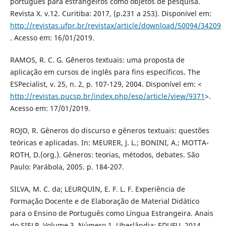
português para estrangeiros como objetos de pesquisa.
Revista X. v.12. Curitiba: 2017, (p.231 a 253). Disponível em:
http://revistas.ufpr.br/revistax/article/download/50094/34209
. Acesso em: 16/01/2019.
RAMOS, R. C. G. Gêneros textuais: uma proposta de
aplicação em cursos de inglês para fins específicos. The
ESPecialist, v. 25, n. 2, p. 107-129, 2004. Disponível em: <
http://revistas.pucsp.br/index.php/esp/article/view/9371
>.
Acesso em: 17/01/2019.
ROJO, R. Gêneros do discurso e gêneros textuais: questões
teóricas e aplicadas. In: MEURER, J. L.; BONINI, A.; MOTTA-
ROTH, D.(org.). Gêneros: teorias, métodos, debates. São
Paulo: Parábola, 2005. p. 184-207.
SILVA, M. C. da; LEURQUIN, E. F. L. F. Experiência de
Formação Docente e de Elaboração de Material Didático
para o Ensino de Português como Língua Estrangeira. Anais
do SIELP. Volume 3, Número 1. Uberlândia: EDUFU, 2014.