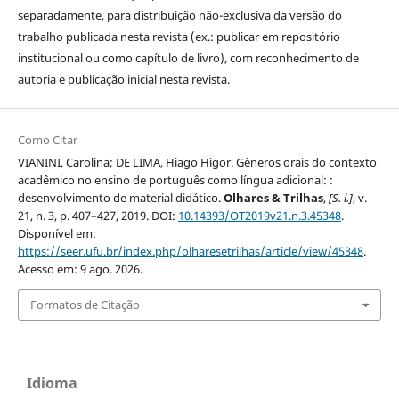
separadamente, para distribuição não-exclusiva da versão do
trabalho publicada nesta revista (ex.: publicar em repositório
institucional ou como capítulo de livro), com reconhecimento de
autoria e publicação inicial nesta revista.
Como Citar
VIANINI, Carolina; DE LIMA, Hiago Higor. Gêneros orais do contexto
acadêmico no ensino de português como língua adicional: :
desenvolvimento de material didático.
Olhares & Trilhas
,
[S. l.]
, v.
21, n. 3, p. 407–427, 2019. DOI:
10.14393/OT2019v21.n.3.45348
.
Disponível em:
https://seer.ufu.br/index.php/olharesetrilhas/article/view/45348
.
Acesso em: 9 ago. 2026.
Formatos de Citação
Idioma