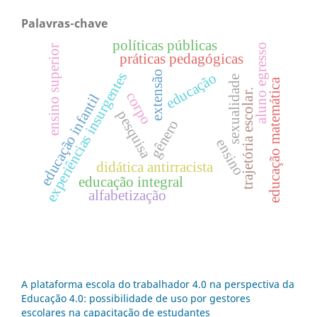
Palavras-chave
políticas públicas
aluno egresso
ensino superior
práticas pedagógicas
extensão
experiências insurgentes
educação
sexualidade
educação matemática
trajetória escolar.
corpo
educação infantil
pesquisa
gênero
ensino
didática antirracista
educação integral
alfabetização
A plataforma escola do trabalhador 4.0 na perspectiva da
Educação 4.0: possibilidade de uso por gestores
escolares na capacitação de estudantes