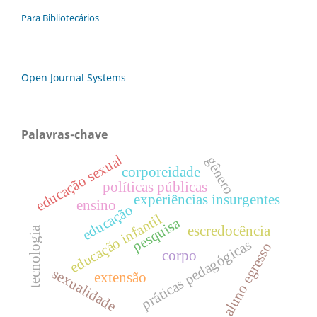
Para Bibliotecários
Open Journal Systems
Palavras-chave
educação sexual
gênero
corporeidade
políticas públicas
experiências insurgentes
ensino
educação
educação infantil
pesquisa
escredocência
tecnologia
práticas pedagógicas
aluno egresso
corpo
sexualidade
extensão