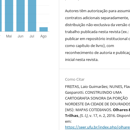
Autores têm autorização para assumi
contratos adicionais separadamente,
distribuição não-exclusiva da versão 
trabalho publicada nesta revista (ex.:
publicar em repositório institucional 
como capítulo de livro), com
reconhecimento de autoria e publica
inicial nesta revista.
Como Citar
FREITAS, Laio Guimarães; NUNES, Fla
Gasparotti. CONSTRUINDO UMA
CARTOGRAFIA SONORA DA PORÇÃO
NORDESTE DA CIDADE DE DOURADO
(MS): MAPAS COTIDIANOS.
Olhares 
Trilhas
,
[S. l.]
, v. 17, n. 2, 2016. Dispon
em:
https://seer.ufu.br/index.php/olhares