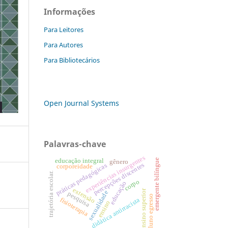
Informações
Para Leitores
Para Autores
Para Bibliotecários
Open Journal Systems
Palavras-chave
experiências insurgentes
educação integral
emergente bilíngue
gênero
percepções discentes
práticas pedagógicas
corporeidade
trajetória escolar.
corpo
educação
extensão
ensino superior
sexualidade
pesquisa
aluno egresso
fisioterapia
didática antirracista
ensino