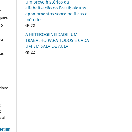
Um breve histórico da
alfabetização no Brasil: alguns
r
apontamentos sobre políticas e
 para
métodos
do
28
A HETEROGENEIDADE: UM
ou
TRABALHO PARA TODOS E CADA
UM EM SALA DE AULA
22
ção
viana
S
&
ível
etrilh