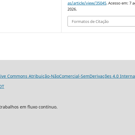
as/article/view/35045
. Acesso em: 7 a
2026.
Formatos de Citação
tive Commons Atribuição-NãoComercial-SemDerivações 4.0 Interna
OT
trabalhos em fluxo contínuo.