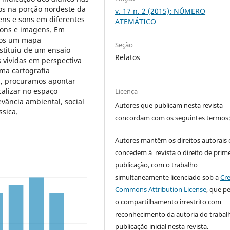
xos na porção nordeste da
v. 17 n. 2 (2015): N´´ÚMERO
ens e sons em diferentes
ATEMÁTICO
 sons e imagens. Em
amos um mapa
Seção
stituiu de um ensaio
Relatos
s vividas em perspectiva
ma cartografia
im, procuramos apontar
alizar no espaço
Licença
vância ambiental, social
Autores que publicam nesta revista
ssica.
concordam com os seguintes termos
Autores mantêm os direitos autorais 
concedem à revista o direito de prime
publicação, com o trabalho
simultaneamente licenciado sob a
Cre
Commons Attribution License
, que p
o compartilhamento irrestrito com
reconhecimento da autoria do trabal
publicação inicial nesta revista.