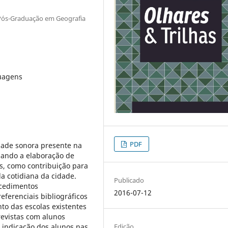
Pós-Graduação em Geografia
guagens
PDF
idade sonora presente na
sando a elaboração de
s, como contribuição para
a cotidiana da cidade.
Publicado
ocedimentos
2016-07-12
eferenciais bibliográficos
to das escolas existentes
revistas com alunos
 indicação dos alunos nas
Edição