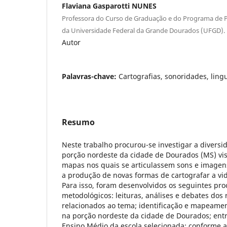
Flaviana Gasparotti NUNES
Professora do Curso de Graduação e do Programa de 
da Universidade Federal da Grande Dourados (UFGD).
Autor
Palavras-chave:
Cartografias, sonoridades, lin
Resumo
Neste trabalho procurou-se investigar a divers
porção nordeste da cidade de Dourados (MS) vi
mapas nos quais se articulassem sons e imagen
a produção de novas formas de cartografar a vid
Para isso, foram desenvolvidos os seguintes pr
metodológicos: leituras, análises e debates dos r
relacionados ao tema; identificação e mapeamen
na porção nordeste da cidade de Dourados; ent
Ensino Médio da escola selecionada; conforme a