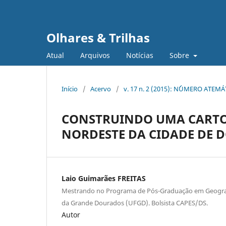
Olhares & Trilhas
Atual
Arquivos
Notícias
Sobre
Início
/
Acervo
/
v. 17 n. 2 (2015): N´´ÚMERO ATEM
CONSTRUINDO UMA CARTO
NORDESTE DA CIDADE DE 
Laio Guimarães FREITAS
Mestrando no Programa de Pós-Graduação em Geograf
da Grande Dourados (UFGD). Bolsista CAPES/DS.
Autor