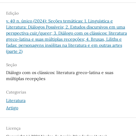
Edição
v. 40 n. único (2024): Seções temáticas: 1. Linguística e
Literatura: Diálogos Possíveis; 2. Estudos discursivos em uma
perspectiva cuir/queer; 3. Diálogo com os clássicos: literatura
greco-latina e suas múltiplas recepções; 4. Bruxas, Liliths e
fadas: personagens insólitas na literatura e em outras artes
(parte 2)
Seção
Diálogo com os clássicos: literatura greco-latina e suas
múltiplas recepções
Categorias
Literatura
Artigo
Licença