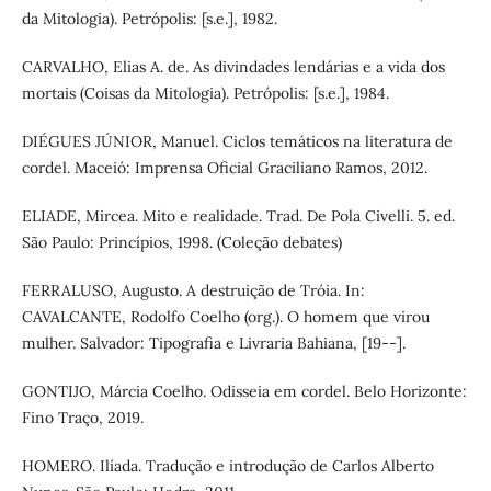
da Mitologia). Petrópolis: [s.e.], 1982.
CARVALHO, Elias A. de. As divindades lendárias e a vida dos
mortais (Coisas da Mitologia). Petrópolis: [s.e.], 1984.
DIÉGUES JÚNIOR, Manuel. Ciclos temáticos na literatura de
cordel. Maceió: Imprensa Oficial Graciliano Ramos, 2012.
ELIADE, Mircea. Mito e realidade. Trad. De Pola Civelli. 5. ed.
São Paulo: Princípios, 1998. (Coleção debates)
FERRALUSO, Augusto. A destruição de Tróia. In:
CAVALCANTE, Rodolfo Coelho (org.). O homem que virou
mulher. Salvador: Tipografia e Livraria Bahiana, [19--].
GONTIJO, Márcia Coelho. Odisseia em cordel. Belo Horizonte:
Fino Traço, 2019.
HOMERO. Ilíada. Tradução e introdução de Carlos Alberto