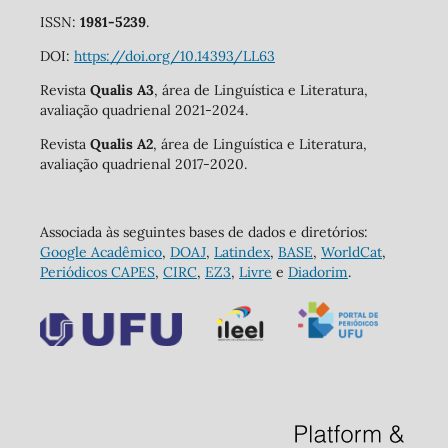
ISSN:
1981-5239
.
DOI:
https://doi.org/10.14393/LL63
Revista
Qualis A3
, área de Linguística e Literatura,
avaliação quadrienal 2021-2024.
Revista
Qualis A2
, área de Linguística e Literatura,
avaliação quadrienal 2017-2020.
Associada às seguintes bases de dados e diretórios:
Google Acadêmico
,
DOAJ
,
Latindex
,
BASE
,
WorldCat
,
Periódicos CAPES
,
CIRC
,
EZ3
,
Livre
e
Diadorim
.