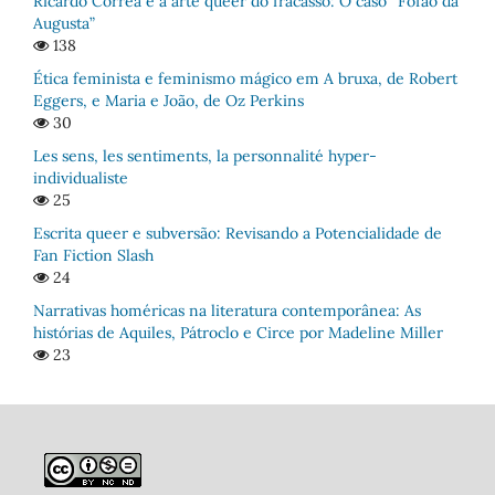
Ricardo Correa e a arte queer do fracasso: O caso “Fofão da
Augusta”
138
Ética feminista e feminismo mágico em A bruxa, de Robert
Eggers, e Maria e João, de Oz Perkins
30
Les sens, les sentiments, la personnalité hyper-
individualiste
25
Escrita queer e subversão: Revisando a Potencialidade de
Fan Fiction Slash
24
Narrativas homéricas na literatura contemporânea: As
histórias de Aquiles, Pátroclo e Circe por Madeline Miller
23