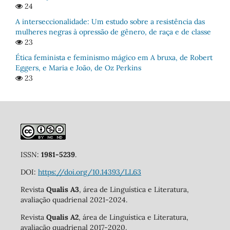
24
A interseccionalidade: Um estudo sobre a resistência das
mulheres negras à opressão de gênero, de raça e de classe
23
Ética feminista e feminismo mágico em A bruxa, de Robert
Eggers, e Maria e João, de Oz Perkins
23
ISSN:
1981-5239
.
DOI:
https://doi.org/10.14393/LL63
Revista
Qualis A3
, área de Linguística e Literatura,
avaliação quadrienal 2021-2024.
Revista
Qualis A2
, área de Linguística e Literatura,
avaliação quadrienal 2017-2020.