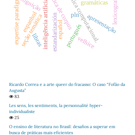
linguística de corpus
linguística computacional.
expertise paradigmas
lexicografia
cognição
inteligência artificial
gramáticas
espanhol
pln
estandarización
seção temática
apresentação
español
portugués
libras
velhice
Ricardo Correa e a arte queer do fracasso: O caso “Fofão da
Augusta”
83
Les sens, les sentiments, la personnalité hyper-
individualiste
25
O ensino de literatura no Brasil: desafios a superar em
busca de práticas mais eficientes