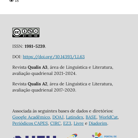
18
ISSN:
1981-5239
.
DOI:
https://doi.org/10.14393/LL63
Revista
Qualis A3
, área de Linguística e Literatura,
avaliação quadrienal 2021-2024.
Revista
Qualis A2
, área de Linguística e Literatura,
avaliação quadrienal 2017-2020.
Associada às seguintes bases de dados e diretórios:
Google Acadêmico
,
DOAJ
,
Latindex
,
BASE
,
WorldCat
,
Periódicos CAPES
,
CIRC
,
EZ3
,
Livre
e
Diadorim
.