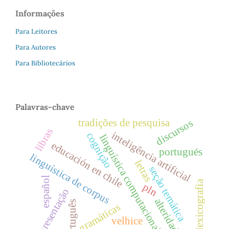
Informações
Para Leitores
Para Autores
Para Bibliotecários
Palavras-chave
tradições de pesquisa
discursos
libras
inteligência artificial
cognição
linguística computacional.
educación en chile
portugués
linguística de corpus
letras
seção temática
español
lexicografia
pln
apresentação
alteridade
português
gramáticas
velhice