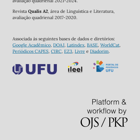
avaliação quadrienal 2021-2024.
Revista
Qualis A2
, área de Linguística e Literatura,
avaliação quadrienal 2017-2020.
Associada às seguintes bases de dados e diretórios:
Google Acadêmico
,
DOAJ
,
Latindex
,
BASE
,
WorldCat
,
Periódicos CAPES
,
CIRC
,
EZ3
,
Livre
e
Diadorim
.