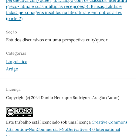
perspectiva cuir/queer; 3. Diálogo com os clássicos: literatura
greco-latina e suas múltiplas recepções; 4. Bruxas, Liliths e
fadas: personagens insólitas na literatura e em outras artes
(parte 2)
Seção
Estudos discursivos em uma perspectiva cuir/queer
Categorias
Linguística
Artigo
Licença
Copyright (c) 2024 Danilo Henrique Rodrigues Aragão (Autor)
Este trabalho está licenciado sob uma licença
Creative Commons
Attribution-NonCommercial-NoDerivatives 4.0 International