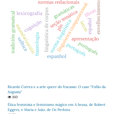
normas redacionais
envelhecimento
linguística computacional.
gramáticas
libras
linguística de corpus
seção temática
lexicografia
tradición gramatical
español
norma lingüística
cognição
letras
pln
estandarización
fraseologia
velhice
apresentação
português
portugués
espanhol
Ricardo Correa e a arte queer do fracasso: O caso “Fofão da
Augusta”
160
Ética feminista e feminismo mágico em A bruxa, de Robert
Eggers, e Maria e João, de Oz Perkins