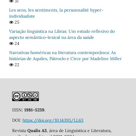
31
Les sens, les sentiments, la personnalité hyper-
individualiste
25
Variação linguística na Libras: Um estudo reflexivo do
aspecto semântico-lexical na área da saúde
24
Narrativas homéricas na literatura contemporânea: As
histórias de Aquiles, Pátroclo e Circe por Madeline Miller
22
ISSN:
1981-5239
.
DOI:
https://doi.org/10.14393/LL63
Revista
Qualis A3
, área de Linguística e Literatura,