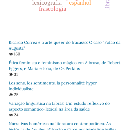
libras
lexicografia
espanhol
fraseologia
Ricardo Correa e a arte queer do fracasso: O caso “Fofão da
Augusta”
160
Ética feminista e feminismo mágico em A bruxa, de Robert
Eggers, e Maria e João, de Oz Perkins
31
Les sens, les sentiments, la personnalité hyper-
individualiste
25
Variação linguística na Libras: Um estudo reflexivo do
aspecto semântico-lexical na área da saúde
24
Narrativas homéricas na literatura contemporânea: As
histórias de Aquiles, Pátroclo e Circe por Madeline Miller