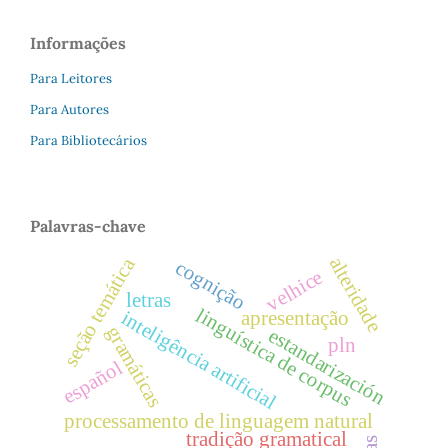
Informações
Para Leitores
Para Autores
Para Bibliotecários
Palavras-chave
alteridade
seção temática
cognição
velhice
letras
linguística de corpus
apresentação
inteligência artificial
gramáticas
estandarización
pln
español
processamento de linguagem natural
tradição gramatical