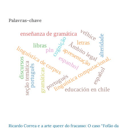
Palavras-chave
velhice
enseñanza de gramática
alteridade
cognição
letras
Âmbito legal
libras
linguística de corpus
apresentação
pln
espanhol
linguística computacional.
discursos
seção temática
português
español
gramáticas
portugués
educación en chile
Ricardo Correa e a arte queer do fracasso: O caso “Fofão da