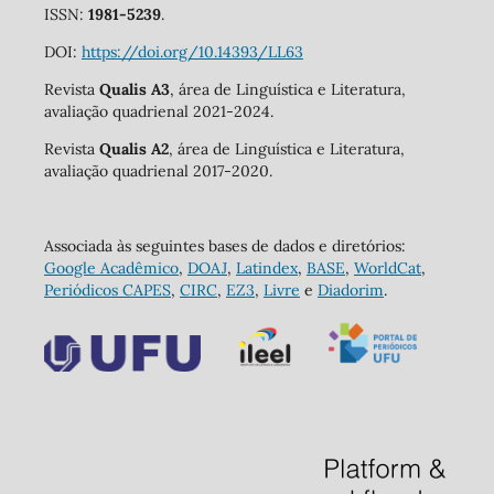
ISSN:
1981-5239
.
DOI:
https://doi.org/10.14393/LL63
Revista
Qualis A3
, área de Linguística e Literatura,
avaliação quadrienal 2021-2024.
Revista
Qualis A2
, área de Linguística e Literatura,
avaliação quadrienal 2017-2020.
Associada às seguintes bases de dados e diretórios:
Google Acadêmico
,
DOAJ
,
Latindex
,
BASE
,
WorldCat
,
Periódicos CAPES
,
CIRC
,
EZ3
,
Livre
e
Diadorim
.