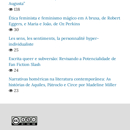
Augusta”
138
Ética feminista e feminismo mágico em A bruxa, de Robert
Eggers, e Maria e João, de Oz Perkins
30
Les sens, les sentiments, la personnalité hyper-
individualiste
25
Escrita queer e subversão: Revisando a Potencialidade de
Fan Fiction Slash
24
Narrativas homéricas na literatura contemporânea: As
histórias de Aquiles, Pátroclo e Circe por Madeline Miller
23