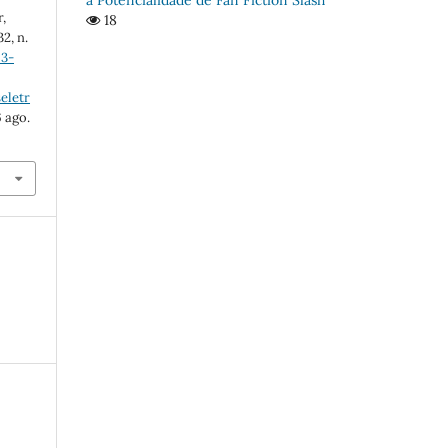
r,
18
32, n.
63-
eletr
6 ago.