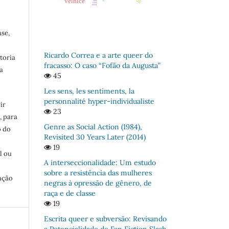
velhice
se,
Ricardo Correa e a arte queer do
toria
fracasso: O caso “Fofão da Augusta”
a
45
Les sens, les sentiments, la
personnalité hyper-individualiste
ir
23
, para
Genre as Social Action (1984),
o do
Revisited 30 Years Later (2014)
:
19
l ou
A interseccionalidade: Um estudo
sobre a resistência das mulheres
ação
negras à opressão de gênero, de
raça e de classe
19
Escrita queer e subversão: Revisando
a Potencialidade de Fan Fiction Slash