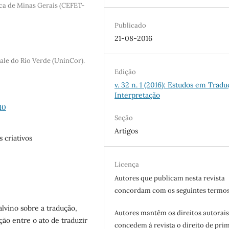
ca de Minas Gerais (CEFET-
Publicado
21-08-2016
le do Rio Verde (UninCor).
Edição
v. 32 n. 1 (2016): Estudos em Tradu
Interpretação
10
Seção
Artigos
 criativos
Licença
Autores que publicam nesta revista
concordam com os seguintes termos
alvino sobre a tradução,
Autores mantêm os direitos autorais
ão entre o ato de traduzir
concedem à revista o direito de pri