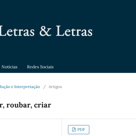
Notícias
Redes Sociais
adução e Interpretação
/
Artigos
r, roubar, criar
PDF