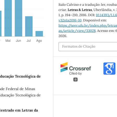
Italo Calvino e a tradução: ler, rouba
criar.
Letras & Letras
, Uberlândia, v. 
1, p. 194–210, 2016. DOI:
10.14393/LL
v32n1a2016-10
. Disponível em:
https://seer.ufu.br/index.php/letras
as/article/view/33028
. Acesso em: 
2026.
Formatos de Citação
Educação Tecnológica de
0
ade Federal de Minas
Educação Tecnológica de
Mestrado em Letras da