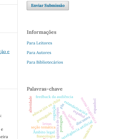
Enviar Submissão
Informações
Para Leitores
ção e
Para Autores
Para Bibliotecários
Palavras-chave
feedback da audiência
alteridade
norma lingüística
educación en chile
espanhol
estandarización
pln
cognição
linguística de corpus
español
apresentação
portugués
:
libras
discursos
português
inteligência artificial
letras
gramáticas
seção temática
 e
Âmbito legal
fraseologia
meira