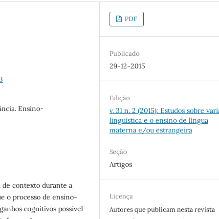
PDF
Publicado
29-12-2015
3
Edição
ncia. Ensino-
v. 31 n. 2 (2015): Estudos sobre var
linguística e o ensino de língua
materna e/ou estrangeira
Seção
Artigos
a de contexto durante a
Licença
ue o processo de ensino-
ganhos cognitivos possível
Autores que publicam nesta revista