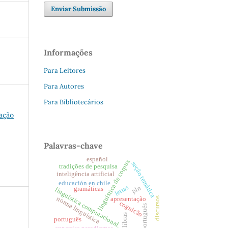
Enviar Submissão
Informações
Para Leitores
Para Autores
Para Bibliotecários
iação
Palavras-chave
español
linguística de corpus
seção temática
tradições de pesquisa
inteligência artificial
educación en chile
letras
pln
gramáticas
linguística computacional.
norma linguística
apresentação
discursos
cognição
portugués
libras
português