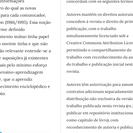
 informações
concordam com os seguintes termos
o do qual as novas
Autores mantêm os direitos autorais
 para cada comunicador,
concedem à revista o direito de pri
on (1986/1995). Essa noção
publicação, com o trabalho
rme definido
simultaneamente licenciado sob a
imento mútuo tinha papel
Creative Commons Attribution Licen
 ouvinte tinha e que não
permitindo o compartilhamento do
ção relevante entende-se a
trabalho com reconhecimento da au
suposições já existentes
do trabalho e publicação inicial nest
uais pelo mínimo esforço
revista.
e ensino-aprendizagem
, que o aprendiz
Autores têm autorização para assum
hecimento enciclopédico e
contratos adicionais separadamente
to.
distribuição não-exclusiva da versã
trabalho publicada nesta revista (ex.
publicar em repositório instituciona
como capítulo de livro), com
reconhecimento de autoria e public