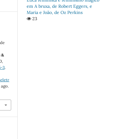
em A bruxa, de Robert Eggers, e
Maria e João, de Oz Perkins
23
a
 de
s &
0,
5-3
.
eletr
 ago.