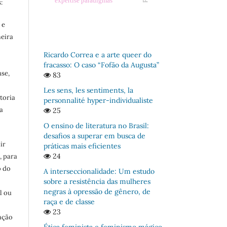
expertise paradigmas
:
 e
meira
Ricardo Correa e a arte queer do
fracasso: O caso “Fofão da Augusta”
se,
83
Les sens, les sentiments, la
toria
personnalité hyper-individualiste
a
25
O ensino de literatura no Brasil:
desafios a superar em busca de
ir
práticas mais eficientes
24
, para
o do
A interseccionalidade: Um estudo
:
sobre a resistência das mulheres
negras à opressão de gênero, de
l ou
raça e de classe
23
ação
Ética feminista e feminismo mágico