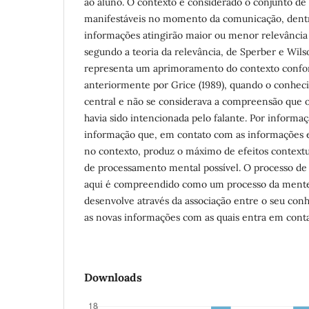
ao aluno. O contexto é considerado o conjunto de
manifestáveis no momento da comunicação, dentr
informações atingirão maior ou menor relevância
segundo a teoria da relevância, de Sperber e Wils
representa um aprimoramento do contexto confo
anteriormente por Grice (1989), quando o conhec
central e não se considerava a compreensão que o
havia sido intencionada pelo falante. Por informa
informação que, em contato com as informações e 
no contexto, produz o máximo de efeitos context
de processamento mental possível. O processo d
aqui é compreendido como um processo da mente
desenvolve através da associação entre o seu con
as novas informações com as quais entra em conta
Downloads