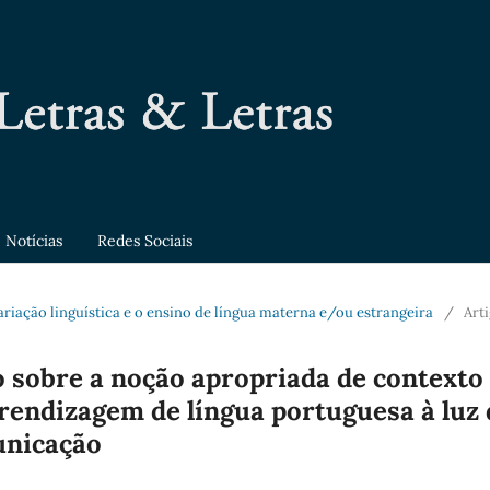
Notícias
Redes Sociais
 variação linguística e o ensino de língua materna e/ou estrangeira
/
Art
o sobre a noção apropriada de contexto
prendizagem de língua portuguesa à luz 
unicação