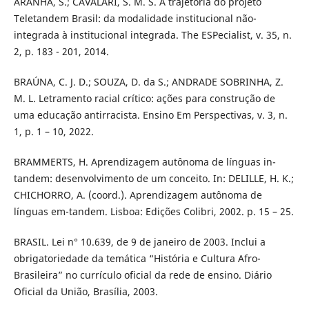
ARANHA, S.; CAVALARI, S. M. S. A trajetória do projeto
Teletandem Brasil: da modalidade institucional não-
integrada à institucional integrada. The ESPecialist, v. 35, n.
2, p. 183 - 201, 2014.
BRAÚNA, C. J. D.; SOUZA, D. da S.; ANDRADE SOBRINHA, Z.
M. L. Letramento racial crítico: ações para construção de
uma educação antirracista. Ensino Em Perspectivas, v. 3, n.
1, p. 1 – 10, 2022.
BRAMMERTS, H. Aprendizagem autônoma de línguas in-
tandem: desenvolvimento de um conceito. In: DELILLE, H. K.;
CHICHORRO, A. (coord.). Aprendizagem autônoma de
línguas em-tandem. Lisboa: Edições Colibri, 2002. p. 15 – 25.
BRASIL. Lei n° 10.639, de 9 de janeiro de 2003. Inclui a
obrigatoriedade da temática “História e Cultura Afro-
Brasileira” no currículo oficial da rede de ensino. Diário
Oficial da União, Brasília, 2003.