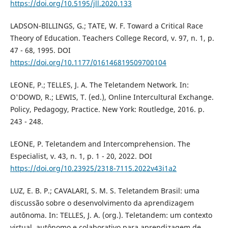
https://doi.org/10.5195/jll.2020.133
LADSON-BILLINGS, G.; TATE, W. F. Toward a Critical Race
Theory of Education. Teachers College Record, v. 97, n. 1, p.
47 - 68, 1995. DOI
https://doi.org/10.1177/016146819509700104
LEONE, P.; TELLES, J. A. The Teletandem Network. In:
O'DOWD, R.; LEWIS, T. (ed.), Online Intercultural Exchange.
Policy, Pedagogy, Practice. New York: Routledge, 2016. p.
243 - 248.
LEONE, P. Teletandem and Intercomprehension. The
Especialist, v. 43, n. 1, p. 1 - 20, 2022. DOI
https://doi.org/10.23925/2318-7115.2022v43i1a2
LUZ, E. B. P.; CAVALARI, S. M. S. Teletandem Brasil: uma
discussão sobre o desenvolvimento da aprendizagem
autônoma. In: TELLES, J. A. (org.). Teletandem: um contexto
virtual, autônomo e colaborativo para aprendizagem de