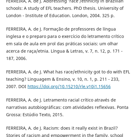
FERREIRA, A. de J. Addressing ‘race’/ethnicity in Brazilian
schools: A study of EFL teachers. PhD thesis. University of
London - Institute of Education. London, 2004. 325 p.
FERREIRA, A. de J. Formação de professores de língua
inglesa e o preparo para o exercício do letramento crítico
em sala de aula em prol das práticas sociais: um olhar
acerca de raça/etnia. Língua & Letras, v. 7, n. 12, p. 171 -
187, 2006.
FERREIRA, A. de J. What has race/ethnicity got to do with EFL
teaching? Linguagem & Ensino, v. 10, n. 1, p. 211 - 233,
2007. DOI
https://doi.org/10.15210/rle.v10i1.15656
FERREIRA, A. de J. Letramento racial crítico através de
narrativas autobiográficas: com atividades reflexivas. Ponta
Grossa: Estúdio Texto, 2015.
FERREIRA, A. de J. Racism: does it really exist in Brazil?
Stories of racism and empowerment in the family, school