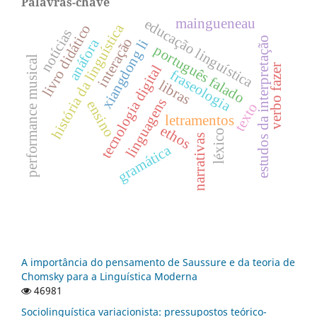
Palavras-chave
maingueneau
educação linguística
história da linguística
livro didático
notícias
estudos da interpretação
interação
anáfora
xiangdong li
português falado
performance musical
tecnologia digital
verbo fazer
fraseologia
libras
linguagens
ensino
texto
letramentos
ethos
léxico
narrativas
gramática
A importância do pensamento de Saussure e da teoria de
Chomsky para a Linguística Moderna
46981
Sociolinguística variacionista: pressupostos teórico-