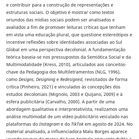
e contribuir para a construção de representações e
estruturas sociais. O objetivo é mostrar como textos
oriundos das mídias sociais podem ser analisados e
avaliados a fim de promover leituras críticas que tenham
em vista uma educação plural, que questione estereótipos e
incentive reflexões sobre identidades associadas ao Sul
Global em uma perspectiva decolonial. A fundamentação
teórica baseia-se nos pressupostos da Semiótica Social e da
Multimodalidade (Kress, 2010), articulados aos conceitos-
chave da Pedagogia dos Multiletramentos (NLG, 1996),
como
Designs
,
Designing
e
Redesigned
, revisitados de forma
crítica (Pinheiro, 2021) e vinculados às concepções dos
estudos decoloniais (Mignolo, 2003 e Quijano, 2009) e à
esfera publicitária (Carvalho, 2000). A partir de uma
abordagem qualitativa e interpretativista, realizamos uma
análise multimodal de um vídeo publicitário veiculado nas
plataformas do
Instagram
e do
TikTok
em agosto de 2024. No
material analisado, a influenciadora Malu Borges aparece
usando roupas da marca de luxo Animale enquanto dubla a