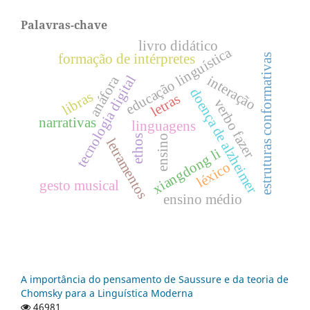
Palavras-chave
livro didático
educação linguística
formação de intérpretes
estruturas conformativas
interação
tecnologia digital
anáfora
doença de alzheimer
libras
letras
verbo fazer
narrativas
linguagens
ensino
ethos
letramentos
xiangdong li
léxico
gesto musical
ensino médio
A importância do pensamento de Saussure e da teoria de
Chomsky para a Linguística Moderna
46981