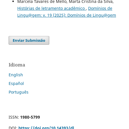
Marcela Tavares de Mello, Marta Cristina da Silva,
Histórias de letramento acadêmico
,
Domínios de
Lingu@gem: v. 19 (2025): Domínios de Lingu@gem
Enviar Submissão
Idioma
English
Español
Português
ISSN:
1980-5799
DOI:
https://doi.org/10.14393/dl