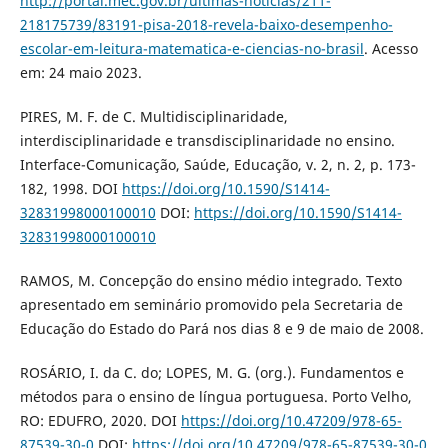
http://portal.mec.gov.br/ultimas-noticias/211-
218175739/83191-pisa-2018-revela-baixo-desempenho-
escolar-em-leitura-matematica-e-ciencias-no-brasil
. Acesso
em: 24 maio 2023.
PIRES, M. F. de C. Multidisciplinaridade,
interdisciplinaridade e transdisciplinaridade no ensino.
Interface-Comunicação, Saúde, Educação, v. 2, n. 2, p. 173-
182, 1998. DOI
https://doi.org/10.1590/S1414-
32831998000100010
DOI:
https://doi.org/10.1590/S1414-
32831998000100010
RAMOS, M. Concepção do ensino médio integrado. Texto
apresentado em seminário promovido pela Secretaria de
Educação do Estado do Pará nos dias 8 e 9 de maio de 2008.
ROSÁRIO, I. da C. do; LOPES, M. G. (org.). Fundamentos e
métodos para o ensino de língua portuguesa. Porto Velho,
RO: EDUFRO, 2020. DOI
https://doi.org/10.47209/978-65-
87539-30-0
DOI:
https://doi.org/10.47209/978-65-87539-30-0