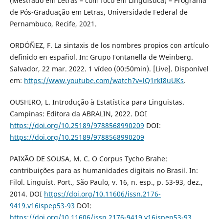
(Mestrado em Letras – com foco em Linguística) – Programa
de Pós-Graduação em Letras, Universidade Federal de
Pernambuco, Recife, 2021.
ORDÓÑEZ, F. La sintaxis de los nombres propios con artículo
definido en español. In: Grupo Fontanella de Weinberg.
Salvador, 22 mar. 2022. 1 vídeo (00:50min). [Live]. Disponível
em:
https://www.youtube.com/watch?v=lQ1rkI8uUKs
.
OUSHIRO, L. Introdução à Estatística para Linguistas.
Campinas: Editora da ABRALIN, 2022. DOI
https://doi.org/10.25189/9788568990209
DOI:
https://doi.org/10.25189/9788568990209
PAIXÃO DE SOUSA, M. C. O Corpus Tycho Brahe:
contribuições para as humanidades digitais no Brasil. In:
Filol. Linguíst. Port., São Paulo, v. 16, n. esp., p. 53-93, dez.,
2014. DOI
https://doi.org/10.11606/issn.2176-
9419.v16ispep53-93
DOI:
https://doi.org/10.11606/issn.2176-9419.v16ispep53-93