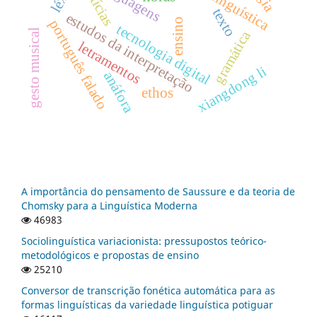
linguagens
notícias
texto
estudos da interpretação
ensino
português falado
tecnologia digital
gesto musical
gramática
letramentos
xiangdong li
anáfora
ethos
A importância do pensamento de Saussure e da teoria de
Chomsky para a Linguística Moderna
46983
Sociolinguística variacionista: pressupostos teórico-
metodológicos e propostas de ensino
25210
Conversor de transcrição fonética automática para as
formas linguísticas da variedade linguística potiguar