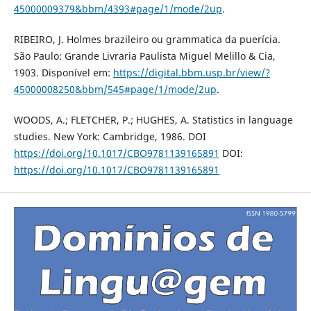
45000009379&bbm/4393#page/1/mode/2up
.
RIBEIRO, J. Holmes brazileiro ou grammatica da puerícia.
São Paulo: Grande Livraria Paulista Miguel Melillo & Cia,
1903. Disponível em:
https://digital.bbm.usp.br/view/?
45000008250&bbm/545#page/1/mode/2up
.
WOODS, A.; FLETCHER, P.; HUGHES, A. Statistics in language
studies. New York: Cambridge, 1986. DOI
https://doi.org/10.1017/CBO9781139165891
DOI:
https://doi.org/10.1017/CBO9781139165891