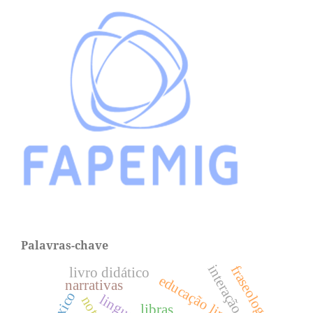
Palavras-chave
interação
fraseologia
livro didático
educação linguística
narrativas
léxico
libras