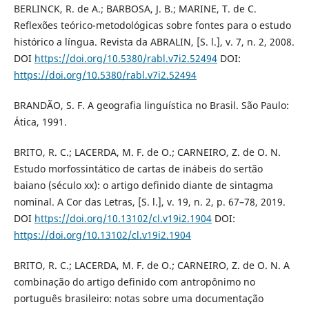
BERLINCK, R. de A.; BARBOSA, J. B.; MARINE, T. de C.
Reflexões teórico-metodológicas sobre fontes para o estudo
histórico a língua. Revista da ABRALIN, [S. l.], v. 7, n. 2, 2008.
DOI
https://doi.org/10.5380/rabl.v7i2.52494
DOI:
https://doi.org/10.5380/rabl.v7i2.52494
BRANDÃO, S. F. A geografia linguística no Brasil. São Paulo:
Ática, 1991.
BRITO, R. C.; LACERDA, M. F. de O.; CARNEIRO, Z. de O. N.
Estudo morfossintático de cartas de inábeis do sertão
baiano (século xx): o artigo definido diante de sintagma
nominal. A Cor das Letras, [S. l.], v. 19, n. 2, p. 67–78, 2019.
DOI
https://doi.org/10.13102/cl.v19i2.1904
DOI:
https://doi.org/10.13102/cl.v19i2.1904
BRITO, R. C.; LACERDA, M. F. de O.; CARNEIRO, Z. de O. N. A
combinação do artigo definido com antropônimo no
português brasileiro: notas sobre uma documentação