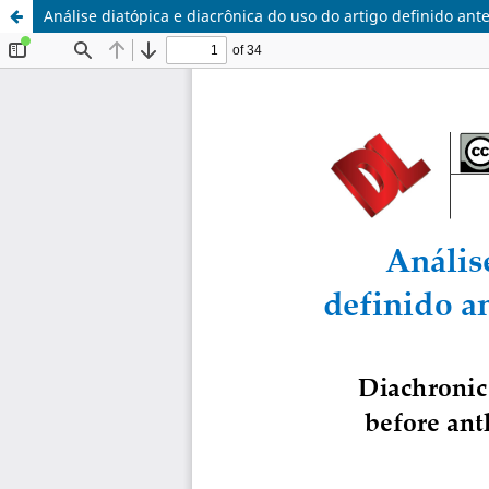
Análise diatópica e diacrônica do uso do artigo definido an