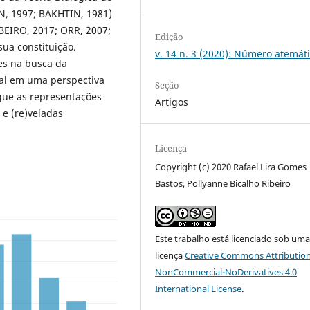
, 1997; BAKHTIN, 1981)
IBEIRO, 2017; ORR, 2007;
Edição
ua constituição.
v. 14 n. 3 (2020): Número atemát
ões na busca da
ial em uma perspectiva
Seção
que as representações
Artigos
 e (re)veladas
Licença
Copyright (c) 2020 Rafael Lira Gomes
Bastos, Pollyanne Bicalho Ribeiro
Este trabalho está licenciado sob um
licença
Creative Commons Attribution
NonCommercial-NoDerivatives 4.0
International License
.