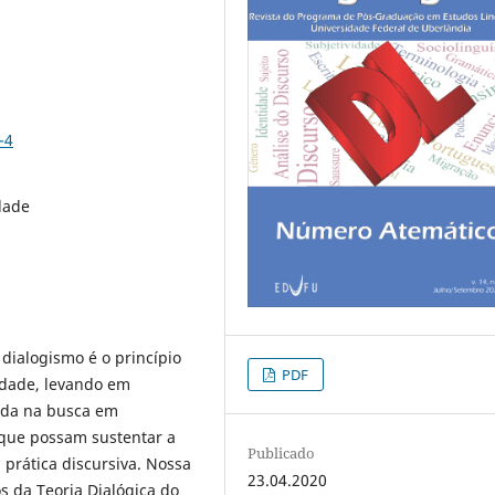
-4
dade
dialogismo é o princípio
PDF
tidade, levando em
cada na busca em
que possam sustentar a
Publicado
prática discursiva. Nossa
23.04.2020
s da Teoria Dialógica do