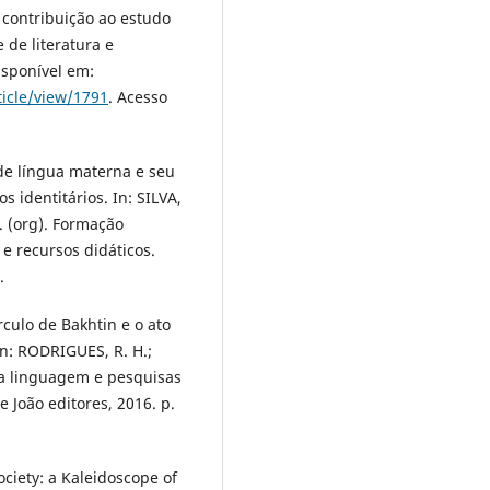
da identidade bissexual na
a contribuição ao estudo
webtoon heartstopper.
Diálogo
 de literatura e
Letras, 13, e02404.
Disponível em:
10.22297/2316-17952024v13e02
ticle/view/1791
. Acesso
 de língua materna e seu
 identitários. In: SILVA,
. (org). Formação
e recursos didáticos.
.
írculo de Bakhtin e o ato
In: RODRIGUES, R. H.;
da linguagem e pesquisas
e João editores, 2016. p.
ociety: a Kaleidoscope of