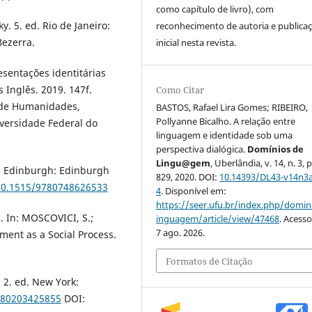
como capítulo de livro), com
. 5. ed. Rio de Janeiro:
reconhecimento de autoria e publica
Bezerra.
inicial nesta revista.
esentações identitárias
 Inglês. 2019. 147f.
Como Citar
o de Humanidades,
BASTOS, Rafael Lira Gomes; RIBEIRO,
Pollyanne Bicalho. A relação entre
versidade Federal do
linguagem e identidade sob uma
perspectiva dialógica.
Domínios de
Lingu@gem
, Uberlândia, v. 14, n. 3, 
y. Edinburgh: Edinburgh
829, 2020. DOI:
10.14393/DL43-v14n3
/10.1515/9780748626533
4
. Disponível em:
https://seer.ufu.br/index.php/domin
. In: MOSCOVICI, S.;
inguagem/article/view/47468
. Acess
7 ago. 2026.
ent as a Social Process.
Formatos de Citação
 2. ed. New York:
9780203425855
DOI: