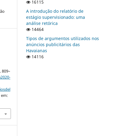
16115
A introdução do relatório de
ção
estágio supervisionado: uma
análise retórica
14464
Tipos de argumentos utilizados nos
anúncios publicitários das
Havaianas
14116
p. 809–
a2020-
iosdel
o em: