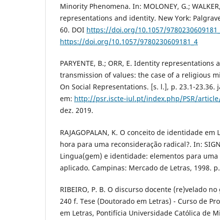
Minority Phenomena. In: MOLONEY, G.; WALKER, I.
representations and identity. New York: Palgrave
60. DOI
https://doi.org/10.1057/9780230609181
https://doi.org/10.1057/9780230609181_4
PARYENTE, B.; ORR, E. Identity representations 
transmission of values: the case of a religious mi
On Social Representations. [s. l.], p. 23.1-23.36. 
em:
http://psr.iscte-iul.pt/index.php/PSR/articl
dez. 2019.
RAJAGOPALAN, K. O conceito de identidade em L
hora para uma reconsideração radical?. In: SIGNO
Lingua(gem) e identidade: elementos para uma
aplicado. Campinas: Mercado de Letras, 1998. p.
RIBEIRO, P. B. O discurso docente (re)velado no
240 f. Tese (Doutorado em Letras) - Curso de P
em Letras, Pontifícia Universidade Católica de M