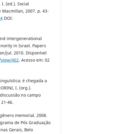
 (ed.). Social
 Macmillan, 2007. p. 43-
_4
DOI:
and intergenerational
nority in Israel. Papers
jan/jul. 2010. Disponível
e/view/402
. Acesso em: 02
inguística: é chegada a
RINI, I. (org.).
 discussão no campo
 21-46.
 gênero memorial. 2008.
rograma de Pós Graduação
inas Gerais, Belo