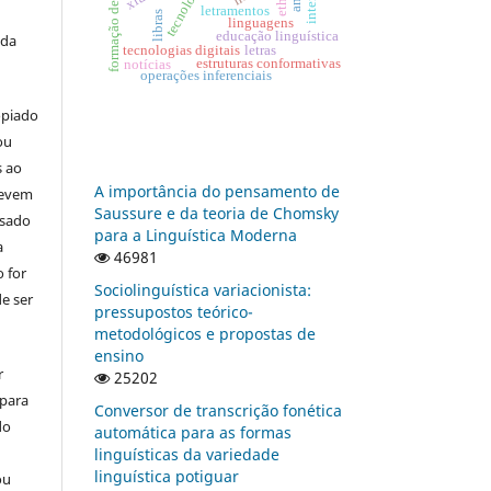
formação de intérpretes
ethos
letramentos
libras
linguagens
educação linguística
 da
tecnologias digitais
letras
estruturas conformativas
notícias
operações inferenciais
opiado
ou
s ao
A importância do pensamento de
devem
Saussure e da teoria de Chomsky
usado
para a Linguística Moderna
a
46981
 for
Sociolinguística variacionista:
e ser
pressupostos teórico-
metodológicos e propostas de
ensino
r
25202
 para
Conversor de transcrição fonética
do
automática para as formas
linguísticas da variedade
linguística potiguar
ou