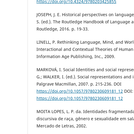
https://doi.org/10.4324/9780203425855
JOSEPH, J. E. Historical perspectives on language
S. (ed.). The Routledge Handbook of Language a
Routledge, 2016. p. 19-33.
LINELL, P. Rethinking Language, Mind, and World
Interactional and Contextual Theories of Human
Information Age Publishing, Inc., 2009.
MARKOVÁ, I. Social Identities and social repres
G.; WALKER, I. (ed.). Social representations and 
Palgrave Macmillan, 2007. p. 215-236. DOI
https://doi.org/10.1057/9780230609181_12
DOI:
https://doi.org/10.1057/9780230609181_12
MOITA LOPES, L. P. da. Identidades fragmentada
discursiva de raça, gênero e sexualidade em sal
Mercado de Letras, 2002.