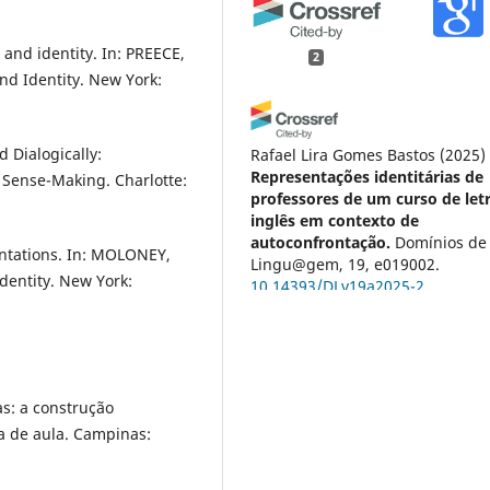
 and identity. In: PREECE,
2
nd Identity. New York:
 Dialogically:
Rafael Lira Gomes Bastos
(2025)
Representações identitárias de
 Sense-Making. Charlotte:
professores de um curso de let
inglês em contexto de
autoconfrontação.
Domínios de
entations. In: MOLONEY,
Lingu@gem, 19, e019002.
identity. New York:
10.14393/DLv19a2025-2
Paulo Eduardo Ferreira da Silva,
Maria da Penha Casado Alves,
s: a construção
Matheus Silva de Souza, William
Brenno dos Santos Oliveira
(202
a de aula. Campinas:
A jornada da descoberta de si:
análise dialógica da representa