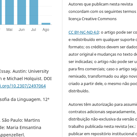
Autores que publicam nesta revista
concordam com os seguintes termos
licença Creative Commons
CC BY-NC-ND 4.0
: o artigo pode ser c
e redistribuído em qualquer suporte 
formato; os créditos devem ser dado
autor original e mudanças no texto 
ser indicadas; o artigo não pode ser 
para fins comerciais; caso o artigo sej
ssay. Austin: University
remixado, transformado ou algo novo
n e Michael Holquist. DOI
criado a partir dele, o mesmo não pod
oi.org/10.2307/2497064
distribuído.
sofia da Linguagem. 12ª
Autores têm autorização para assumi
contratos adicionais separadamente,
distribuição não-exclusiva da versão 
. São Paulo: Martins
trabalho publicada nesta revista (ex.:
 de: Maria Emsantina
publicar em repositório institucional 
Appenzellerl.