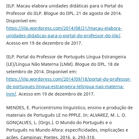
IILP. Macau elabora unidades didáticas para o Portal do
Professor do IILP. Blogue do IIPL. 21 de agosto de 2014.
Disponível em:
https://iilp.wordpress.com/2014/08/21/macau-elabora-
unidades-didaticas-para-o-portal-do-professor-do-iilp/
.
Acesso em 19 de dezembro de 2017.
IILP. Portal do Professor de Português Língua Estrangeira
(LE)/Língua Não Materna (LNM). Blogue do IIPL. 18 de
setembro de 2014. Disponível em:
https://iilp.wordpress.com/2014/09/18/portal-do-professor-
de-portugues-lingua-estrangeira-lelingua-nao-materna-
lnm/
. Acesso em 19 de dezembro de 2017.
MENDES, E. Pluricentrismo linguístico, ensino e produção de
materiais de Português LE no PPPLE. In: ALVAREZ, M. L. O.
GONÇALVES, L. (Orgs.). O Mundo do Português e o
Português no Mundo Afora: especificidades, implicações e
ações. Campinas: Pontes, 2016, p. 293-310.