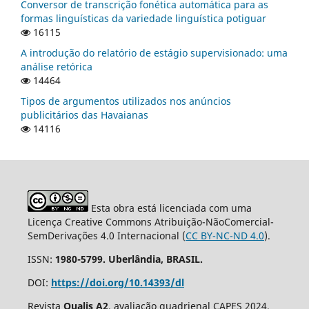
Conversor de transcrição fonética automática para as
formas linguísticas da variedade linguística potiguar
16115
A introdução do relatório de estágio supervisionado: uma
análise retórica
14464
Tipos de argumentos utilizados nos anúncios
publicitários das Havaianas
14116
Esta obra está licenciada com uma
Licença Creative Commons Atribuição-NãoComercial-
SemDerivações 4.0 Internacional (
CC BY-NC-ND 4.0
).
ISSN:
1980-5799. Uberlândia, BRASIL.
DOI:
https://doi.org/10.14393/dl
Revista
Qualis A2
, avaliação quadrienal CAPES 2024.