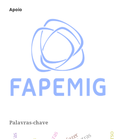
Apoio
Palavras-chave
libras
letras