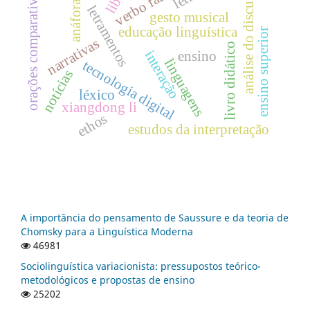
verbo fazer
análise do discurso
orações comparativas
anáfora
letramentos
gesto musical
educação linguística
ensino superior
narrativas
livro didático
interação
ensino
linguagens
tecnologia digital
notícias
léxico
xiangdong li
ethos
estudos da interpretação
A importância do pensamento de Saussure e da teoria de
Chomsky para a Linguística Moderna
46981
Sociolinguística variacionista: pressupostos teórico-
metodológicos e propostas de ensino
25202