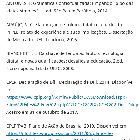
ANTUNES, I. Gramática Contextualizada: limpando “o pó das
ideias simples”. 1. ed. São Paulo: Parábola, 2014.
ARAÚJO, V. C. Elaboração de roteiro didático a partir do
PPPLE: relato de experiência e suas implicações. Dissertação
de Mestrado. UEL. Londrina, 2016.
BIANCHETTI, L. Da chave de fenda ao laptop: tecnologia
digital e novas qualificações: desafios à educação. 2.ed.
Florianópolis: Ed. da UFSC, 2008.
CPLP, Declaração de Díli. Declaração de Díli. 2014. Disponível
em:
https://www.cplp.org/Admin/Public/DWSDownload.aspx?
File=%2fFiles%2fFiler%2fcplp%2fCCEG%2fX+CCEG%2fDec_Dili.p
Acesso em 31 de outubro de 2017.
CPLP/PAB. Plano de Ação de Brasília. 2010. Disponível em:
https://iilp.files.wordpress.com/2011/06/plano-de-