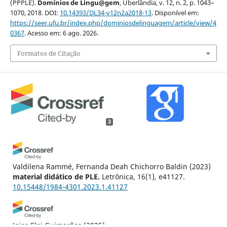
(PPPLE).
Domínios de Lingu@gem
, Uberlândia, v. 12, n. 2, p. 1043–
1070, 2018. DOI:
10.14393/DL34-v12n2a2018-13
. Disponível em:
https://seer.ufu.br/index.php/dominiosdelinguagem/article/view/4
0367
. Acesso em: 6 ago. 2026.
Formatos de Citação
3
Valdilena Rammé, Fernanda Deah Chichorro Baldin
(2023)
material didático de PLE.
Letrônica, 16(1), e41127.
10.15448/1984-4301.2023.1.41127
Joice Eloi Guimarães
(2025)