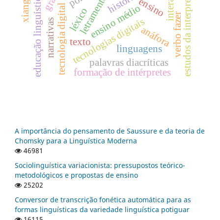
estudos da interpretação
interação
letramentos
educação linguística
ensino
tecnologia digital
ensino médio
léxico
verbo fazer
tecnologias digitais
narrativas
anáfora
texto
linguagens
palavras diacríticas
formação de intérpretes
A importância do pensamento de Saussure e da teoria de
Chomsky para a Linguística Moderna
46981
Sociolinguística variacionista: pressupostos teórico-
metodológicos e propostas de ensino
25202
Conversor de transcrição fonética automática para as
formas linguísticas da variedade linguística potiguar
16115