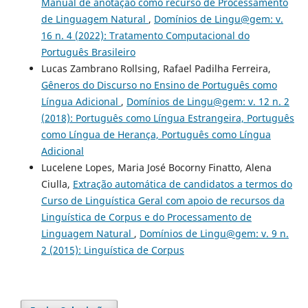
Manual de anotação como recurso de Processamento
de Linguagem Natural
,
Domínios de Lingu@gem: v.
16 n. 4 (2022): Tratamento Computacional do
Português Brasileiro
Lucas Zambrano Rollsing, Rafael Padilha Ferreira,
Gêneros do Discurso no Ensino de Português como
Língua Adicional
,
Domínios de Lingu@gem: v. 12 n. 2
(2018): Português como Língua Estrangeira, Português
como Língua de Herança, Português como Língua
Adicional
Lucelene Lopes, Maria José Bocorny Finatto, Alena
Ciulla,
Extração automática de candidatos a termos do
Curso de Linguística Geral com apoio de recursos da
Linguística de Corpus e do Processamento de
Linguagem Natural
,
Domínios de Lingu@gem: v. 9 n.
2 (2015): Linguística de Corpus