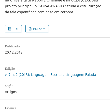
na Università di Napoli L'Orientale e na UCLA (USA). Seu
projeto principal (o C-ORAL-BRASIL) estuda a estruturação
da fala espontânea com base em corpora.
PDF
PDFsom
Publicado
20.12.2013
Edição
v. 7 n. 2 (2013): Linguagem Escrita e Linguagem Falada
Seção
Artigos
Licença