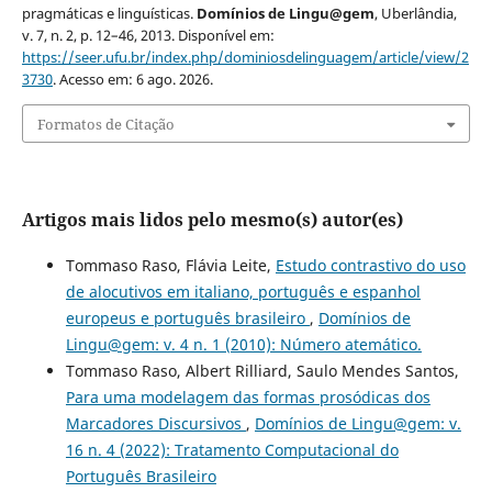
pragmáticas e linguísticas.
Domínios de Lingu@gem
, Uberlândia,
v. 7, n. 2, p. 12–46, 2013. Disponível em:
https://seer.ufu.br/index.php/dominiosdelinguagem/article/view/2
3730
. Acesso em: 6 ago. 2026.
Formatos de Citação
Artigos mais lidos pelo mesmo(s) autor(es)
Tommaso Raso, Flávia Leite,
Estudo contrastivo do uso
de alocutivos em italiano, português e espanhol
europeus e português brasileiro
,
Domínios de
Lingu@gem: v. 4 n. 1 (2010): Número atemático.
Tommaso Raso, Albert Rilliard, Saulo Mendes Santos,
Para uma modelagem das formas prosódicas dos
Marcadores Discursivos
,
Domínios de Lingu@gem: v.
16 n. 4 (2022): Tratamento Computacional do
Português Brasileiro