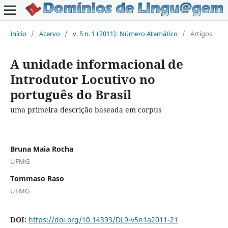
Início
/
Acervo
/
v. 5 n. 1 (2011): Número Atemático
/
Artigos
A unidade informacional de
Introdutor Locutivo no
português do Brasil
uma primeira descrição baseada em corpus
Bruna Maia Rocha
UFMG
Tommaso Raso
UFMG
DOI:
https://doi.org/10.14393/DL9-v5n1a2011-21