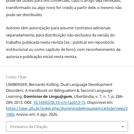
pode ser usado para fins comerciais; caso o artigo seja remixado,
transformado ou algo novo for criado a partir dele, o mesmo não
pode ser distribuído.
Autores têm autorização para assumir contratos adicionais
separadamente, para distribuição não-exclusiva da versão do
trabalho publicada nesta revista (ex.: publicar em repositório
institucional ou como capítulo de livro), com reconhecimento de
autoria e publicação inicial nesta revista.
Como Citar
LIMBERGER, Bernardo Kolling. Dual Language Development
Disorders: A Handbook on Bilingualism & Second Language
Learning.
Domínios de Lingu@gem
, Uberlândia, v. 7, n. 1, p. 284–
289, 2013. DOI:
10.14393/DL13-v7n1a2013-15
. Disponível em:
https://seer.ufu.br/index.php/dominiosdelinguagem/article/view/2
1960
. Acesso em: 6 ago. 2026.
Formatos de Citação