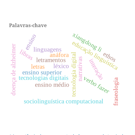
Palavras-chave
xiangdong li
ensino
educação linguística
doença de alzheimer
linguagens
libras
ethos
anáfora
tecnologia digital
narrativas
letramentos
interação
léxico
letras
ensino superior
tecnologias digitais
verbo fazer
fraseologia
ensino médio
sociolinguística computacional