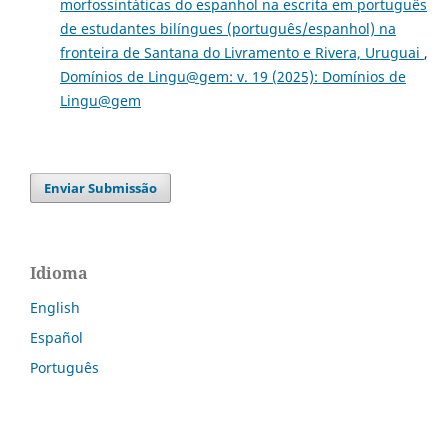
morfossintáticas do espanhol na escrita em português
de estudantes bilíngues (português/espanhol) na
fronteira de Santana do Livramento e Rivera, Uruguai
,
Domínios de Lingu@gem: v. 19 (2025): Domínios de
Lingu@gem
Enviar Submissão
Idioma
English
Español
Português