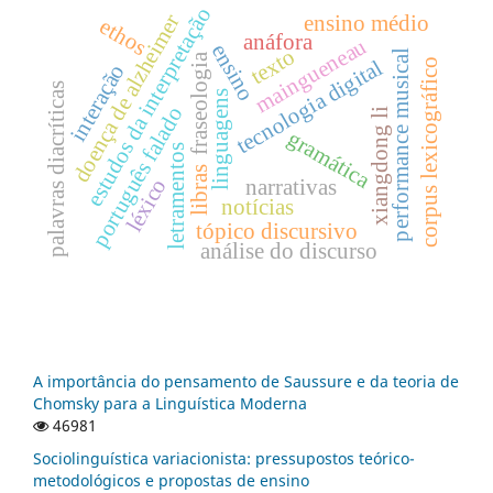
estudos da interpretação
doença de alzheimer
ensino médio
ethos
anáfora
maingueneau
ensino
texto
performance musical
fraseologia
tecnologia digital
corpus lexicográfico
interação
palavras diacríticas
linguagens
português falado
xiangdong li
gramática
letramentos
libras
léxico
narrativas
notícias
tópico discursivo
análise do discurso
A importância do pensamento de Saussure e da teoria de
Chomsky para a Linguística Moderna
46981
Sociolinguística variacionista: pressupostos teórico-
metodológicos e propostas de ensino