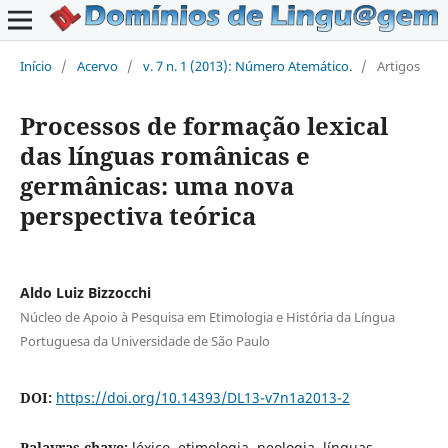
Início
/
Acervo
/
v. 7 n. 1 (2013): Número Atemático.
/
Artigos
Processos de formação lexical
das línguas românicas e
germânicas: uma nova
perspectiva teórica
Aldo Luiz Bizzocchi
Núcleo de Apoio à Pesquisa em Etimologia e História da Língua
Portuguesa da Universidade de São Paulo
DOI:
https://doi.org/10.14393/DL13-v7n1a2013-2
Palavras-chave:
léxico, etimologia, neologia, línguas