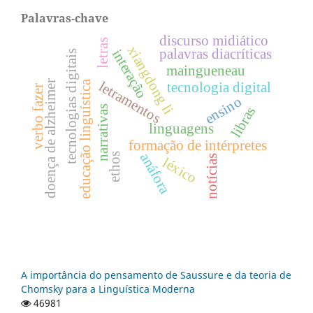
Palavras-chave
discurso midiático
letras
xiangdong li
palavras diacríticas
interação
tecnologias digitais
maingueneau
letramentos
doença de alzheimer
educação linguística
tecnologia digital
verbo fazer
ensino
libras
narrativas
linguagens
formação de intérpretes
anáfora
ethos
notícias
léxico
A importância do pensamento de Saussure e da teoria de
Chomsky para a Linguística Moderna
46981