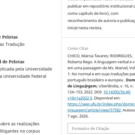
publicar em repositório institucional 
como capítulo de livro), com
reconhecimento de autoria e publica
inicial nesta revista.
e Pelotas
ras Tradução
Como Citar
CHICO, Márcia Tavares; RODRIGUES,
 de Pelotas
Roberta Rego. A linguagem verbal e v
em uma passagem de Ms. Marvel, Vo
plicada pela Universidade
1: No normal e em suas traduções pa
da Universidade Federal
português brasileiro e europeu .
Dom
de Lingu@gem
, Uberlândia, v. 16, n. 
124–153, 2022. DOI:
10.14393/DL49-
v16n1a2022-5
. Disponível em:
https://seer.ufu.br/index.php/domin
inguagem/article/view/57582
. Acess
7 ago. 2026.
sobre as realizações
Formatos de Citação
litigantes no corpus