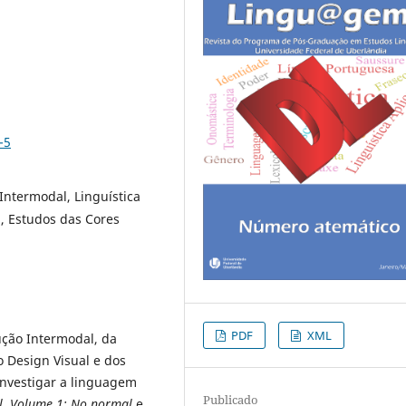
-5
 Intermodal, Linguística
l, Estudos das Cores
PDF
XML
ução Intermodal, da
o Design Visual e dos
 investigar a linguagem
Publicado
l, Volume 1: No normal
e