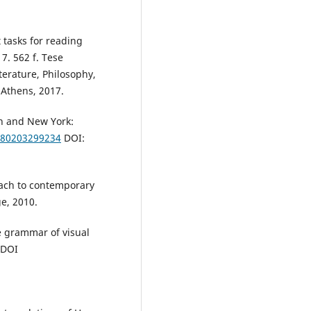
 tasks for reading
7. 562 f. Tese
erature, Philosophy,
 Athens, 2017.
n and New York:
9780203299234
DOI:
oach to contemporary
e, 2010.
e grammar of visual
 DOI