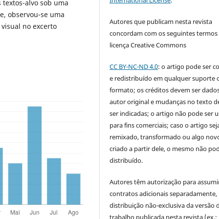
International License
.
s textos-alvo sob uma
te, observou-se uma
Autores que publicam nesta revista
visual no excerto
concordam com os seguintes termos
licença Creative Commons
CC BY-NC-ND 4.0
: o artigo pode ser c
e redistribuído em qualquer suporte 
formato; os créditos devem ser dado
autor original e mudanças no texto 
ser indicadas; o artigo não pode ser 
para fins comerciais; caso o artigo sej
remixado, transformado ou algo novo
criado a partir dele, o mesmo não pod
distribuído.
Autores têm autorização para assumi
contratos adicionais separadamente,
distribuição não-exclusiva da versão 
trabalho publicada nesta revista (ex.: