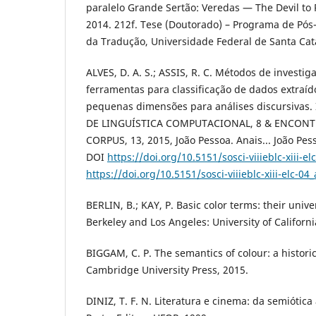
paralelo Grande Sertão: Veredas — The Devil to 
2014. 212f. Tese (Doutorado) – Programa de Pó
da Tradução, Universidade Federal de Santa Cata
ALVES, D. A. S.; ASSIS, R. C. Métodos de investi
ferramentas para classificação de dados extraíd
pequenas dimensões para análises discursivas.
DE LINGUÍSTICA COMPUTACIONAL, 8 & ENCONT
CORPUS, 13, 2015, João Pessoa. Anais... João Pess
DOI
https://doi.org/10.5151/sosci-viiieblc-xiii-el
https://doi.org/10.5151/sosci-viiieblc-xiii-elc-04
BERLIN, B.; KAY, P. Basic color terms: their unive
Berkeley and Los Angeles: University of Californi
BIGGAM, C. P. The semantics of colour: a histor
Cambridge University Press, 2015.
DINIZ, T. F. N. Literatura e cinema: da semiótica