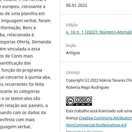
06.01.2022
e europeu, consoante a
bas de uma planilha em
 à linguagem verbal, foram
Edição
nformação, Bens e
v. 16 n. 1 (2022): Número Atemát
ba, relacionada à
tegorias Oferta, Demanda
Seção
bém vinculada a essa
Artigos
os de Cores mais
uantificação das
a função do programa
Licença
ue concerne à quinta aba,
Copyright (c) 2022 Márcia Tavares Chi
 recorrentes foi feita
Roberta Rego Rodrigues
cante às categorias
 e os textos-alvo são
m relação aos painéis, a
Este trabalho está licenciado sob um
unando com os dados da
licença
Creative Commons Attribution
anifesta com mais
NonCommercial-NoDerivatives 4.0
inguagem verbal,