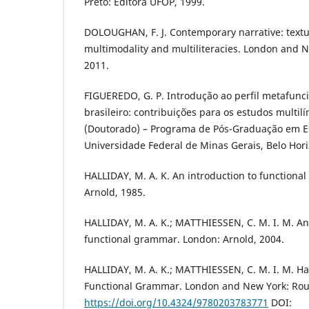
Preto: Editora UFOP, 1999.
DOLOUGHAN, F. J. Contemporary narrative: textu
multimodality and multiliteracies. London and 
2011.
FIGUEREDO, G. P. Introdução ao perfil metafunc
brasileiro: contribuições para os estudos multilí
(Doutorado) – Programa de Pós-Graduação em Es
Universidade Federal de Minas Gerais, Belo Hori
HALLIDAY, M. A. K. An introduction to function
Arnold, 1985.
HALLIDAY, M. A. K.; MATTHIESSEN, C. M. I. M. An
functional grammar. London: Arnold, 2004.
HALLIDAY, M. A. K.; MATTHIESSEN, C. M. I. M. Hal
Functional Grammar. London and New York: Rou
https://doi.org/10.4324/9780203783771
DOI: