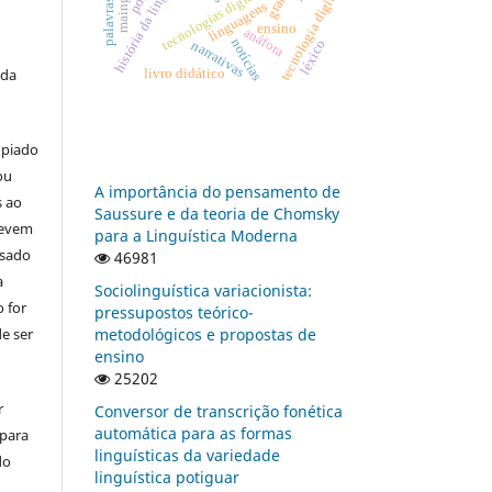
história da linguística
tecnologias digitais
tecnologia digital
linguagens
ensino
anáfora
notícias
léxico
narrativas
 da
livro didático
opiado
ou
A importância do pensamento de
s ao
Saussure e da teoria de Chomsky
devem
para a Linguística Moderna
usado
46981
a
Sociolinguística variacionista:
 for
pressupostos teórico-
e ser
metodológicos e propostas de
ensino
25202
r
Conversor de transcrição fonética
automática para as formas
 para
linguísticas da variedade
do
linguística potiguar