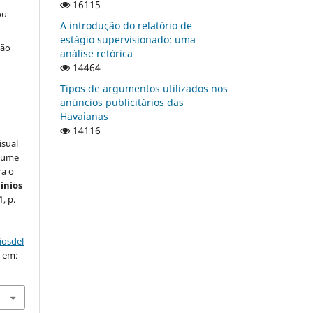
16115
ou
A introdução do relatório de
estágio supervisionado: uma
ção
análise retórica
14464
Tipos de argumentos utilizados nos
anúncios publicitários das
Havaianas
14116
isual
lume
ra o
ínios
1, p.
iosdel
o em: