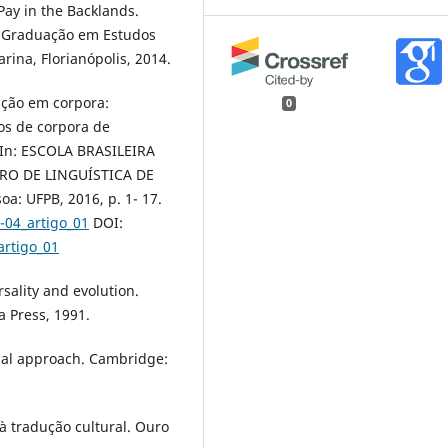
Pay in the Backlands.
s-Graduação em Estudos
rina, Florianópolis, 2014.
gação em corpora:
0
os de corpora de
 In: ESCOLA BRASILEIRA
RO DE LINGUÍSTICA DE
oa: UFPB, 2016, p. 1- 17.
c-04_artigo_01
DOI:
_artigo_01
rsality and evolution.
a Press, 1991.
ical approach. Cambridge:
 à tradução cultural. Ouro