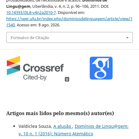
probabilidades, de necessidade e acasos.
Domínios de
Lingu@gem
, Uberlândia, v. 4, n. 2, p. 96–106, 2011. DOI:
10.14393/DL8-v4n2a2010-7
. Disponível em:
https://seer.ufu.br/index.php/dominiosdelinguagem/article/view/1
1540
. Acesso em: 8 ago. 2026.
Formatos de Citação
0
Artigos mais lidos pelo mesmo(s) autor(es)
Valdiclea Souza,
A alusão
,
Domínios de Lingu@gem:
v. 10 n. 1 (2016): Número Atemático