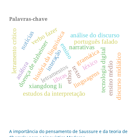
Palavras-chave
verbo fazer
letramento crítico
história da linguística
notícias
análise do discurso
português falado
doença de alzheimer
ensino
narrativas
tecnologia digital
gramática
interação
discurso midiático
léxico
anáfora
ensino médio
letramentos
texto
linguagens
ethos
libras
xiangdong li
estudos da interpretação
A importância do pensamento de Saussure e da teoria de