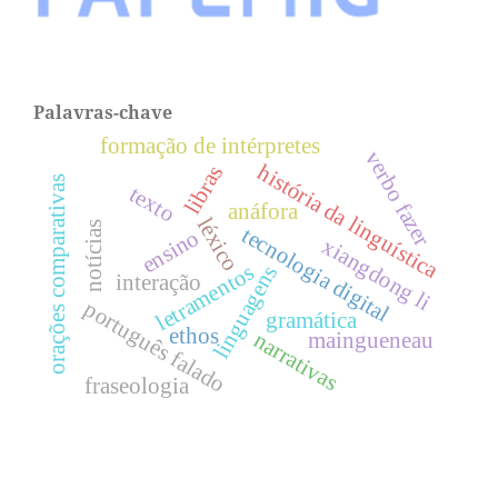
Palavras-chave
formação de intérpretes
verbo fazer
história da linguística
libras
orações comparativas
texto
anáfora
léxico
notícias
tecnologia digital
ensino
xiangdong li
letramentos
linguagens
interação
português falado
gramática
ethos
narrativas
maingueneau
fraseologia