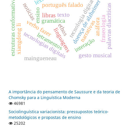
estruturas conformativas
tecnologia digital
doença de alzheimer
português falado
notícias
palavras diacríticas
ensino
texto
libras
fraseologia
gramática
anáfora
verbo fazer
narrativas
ethos
xiangdong li
linguagens
tecnologias digitais
letramentos
interação
gesto musical
maingueneau
A importância do pensamento de Saussure e da teoria de
Chomsky para a Linguística Moderna
46981
Sociolinguística variacionista: pressupostos teórico-
metodológicos e propostas de ensino
25202