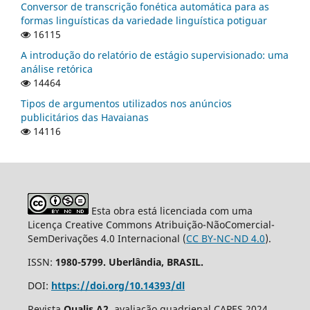
Conversor de transcrição fonética automática para as
formas linguísticas da variedade linguística potiguar
16115
A introdução do relatório de estágio supervisionado: uma
análise retórica
14464
Tipos de argumentos utilizados nos anúncios
publicitários das Havaianas
14116
Esta obra está licenciada com uma
Licença Creative Commons Atribuição-NãoComercial-
SemDerivações 4.0 Internacional (
CC BY-NC-ND 4.0
).
ISSN:
1980-5799. Uberlândia, BRASIL.
DOI:
https://doi.org/10.14393/dl
Revista
Qualis A2
, avaliação quadrienal CAPES 2024.