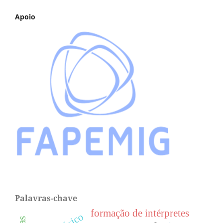
Apoio
Palavras-chave
formação de intérpretes
léxico