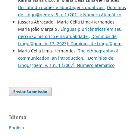
Karina Viana Ciocchi, Maria Célia Lima-Hernandes,
Discutindo nomes e abordagens didáticas
,
Domínios
de Lingu@gem: v. 5 n. 1 (2011): Número Atemático
Jussara Abraçado , Maria Célia Lima-Hernandes ,
Maria João Marçalo ,
Línguas pluricêntricas em seu
percurso histórico e na atualidade
,
Domínios de
Lingu@gem: v. 17 (2023): Domínios de Lingu@gem
Maria Célia Lima-Hernandes,
The ethnography of
communication: an introduction.
,
Domínios de
Lingu@gem: v. 1 n. 1 (2007): Número atemático
Enviar Submissão
Idioma
English