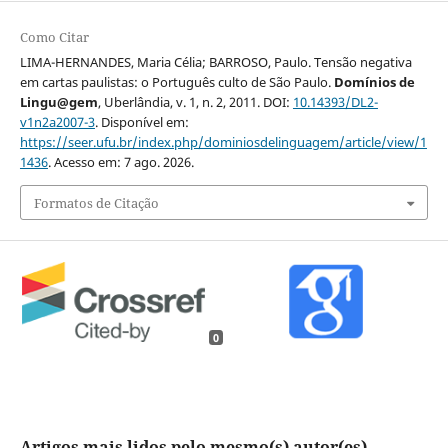
Como Citar
LIMA-HERNANDES, Maria Célia; BARROSO, Paulo. Tensão negativa
em cartas paulistas: o Português culto de São Paulo.
Domínios de
Lingu@gem
, Uberlândia, v. 1, n. 2, 2011. DOI:
10.14393/DL2-
v1n2a2007-3
. Disponível em:
https://seer.ufu.br/index.php/dominiosdelinguagem/article/view/1
1436
. Acesso em: 7 ago. 2026.
Formatos de Citação
0
Artigos mais lidos pelo mesmo(s) autor(es)