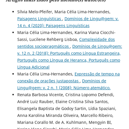
Sílvia Melo-Pfeifer, Maria Célia Lima-Hernandes,
Paisagens Linguísticas
,
Domínios de Lingu@gem: v.
14 n. 4 (2020): Paisagens Linguísticas
Maria Célia Lima-Hernandes, Karina Viana Ciocchi-
Sassi, Lucilene Rehberg Lisboa,
Complexidade dos
sentidos sociopragmáticos
,
Domínios de Lingu@gem:
v. 12 n. 2 (2018): Português como Língua Estrangeira,
Português como Língua de Herança, Português como
Língua Adicional
Maria Célia Lima-Hernandes,
Expressão de tempo na
conexão de orações justapostas
,
Domínios de
Lingu@gem: v. 2 n. 1 (2008): Número atemático.
Renata Barbosa Vicente, Cristina Lopomo Defendi,
André Luiz Rauber, Elaine Cristina Silva Santos,
Elisangela Baptista de Godoy Sartin, Lídia Spaziani,
Anna Karolina Miranda Oliveira, Marcello Ribeiro,
Mariana Corallo M. de A. Kuhlmann, Mengyin BI,