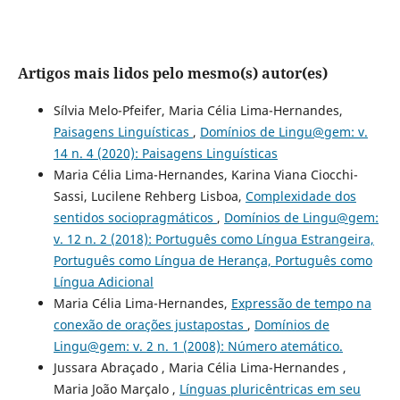
Artigos mais lidos pelo mesmo(s) autor(es)
Sílvia Melo-Pfeifer, Maria Célia Lima-Hernandes,
Paisagens Linguísticas
,
Domínios de Lingu@gem: v.
14 n. 4 (2020): Paisagens Linguísticas
Maria Célia Lima-Hernandes, Karina Viana Ciocchi-
Sassi, Lucilene Rehberg Lisboa,
Complexidade dos
sentidos sociopragmáticos
,
Domínios de Lingu@gem:
v. 12 n. 2 (2018): Português como Língua Estrangeira,
Português como Língua de Herança, Português como
Língua Adicional
Maria Célia Lima-Hernandes,
Expressão de tempo na
conexão de orações justapostas
,
Domínios de
Lingu@gem: v. 2 n. 1 (2008): Número atemático.
Jussara Abraçado , Maria Célia Lima-Hernandes ,
Maria João Marçalo ,
Línguas pluricêntricas em seu