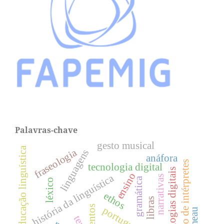
Palavras-chave
gesto musical
educação linguística
fraseologia
linguagens
anáfora
formação de intérpretes
tecnologia digital
tecnologias digitais
ensino
história da linguística
narrativas
gramática
léxico
ethos
libras