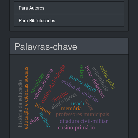
Para Autores
Para Bibliotecários
Palavras-chave
ensino de biologia
carlos peña
livros didáticos
corpo
arqueologia
educação nova
educação e ciências sociais
memórias
pouso alegre
ensino de ciências
história da educação
ciências
aimée fiévet
cuore
usach
história
memória
mulher
professores municipais
chile
ditadura civil-militar
ensino primário