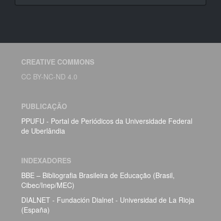
CREATIVE COMMONS
CC BY-NC-ND 4.0
PUBLICAÇÃO
PPUFU - Portal de Periódicos da Universidade Federal
de Uberlândia
INDEXADORES
BBE – Bibliografia Brasileira de Educação (Brasil,
Cibec/Inep/MEC)
DIALNET - Fundación Dialnet - Universidad de La Rioja
(España)