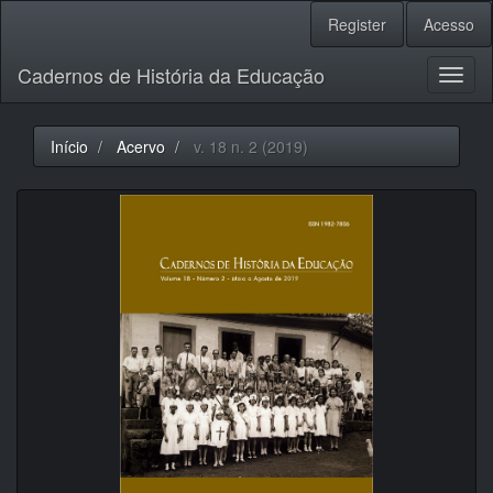
Navegação
Register
Acesso
Principal
Conteúdo
Cadernos de História da Educação
principal
Toggl
Barra
naviga
Lateral
Início
Acervo
v. 18 n. 2 (2019)