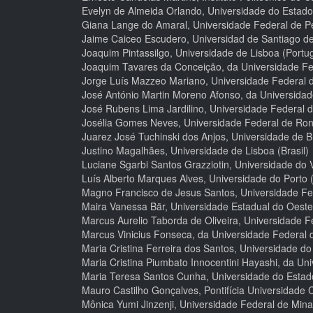
Evelyn de Almeida Orlando, Universidade do Estado 
Giana Lange do Amaral, Universidade Federal de Pel
Jaime Caiceo Escudero, Universidad de Santiago de 
Joaquim Pintassilgo, Universidade de Lisboa (Portug
Joaquim Tavares da Conceição, da Universidade Fed
Jorge Luís Mazzeo Mariano, Universidade Federal d
José António Martin Moreno Afonso, da Universidad
José Rubens Lima Jardilino, Universidade Federal d
Josélia Gomes Neves, Universidade Federal de Rond
Juarez José Tuchinski dos Anjos, Universidade de Bra
Justino Magalhães, Universidade de Lisboa (Brasil)
Luciane Sgarbi Santos Grazziotin, Universidade do V
Luís Alberto Marques Alves, Universidade do Porto 
Magno Francisco de Jesus Santos, Universidade Fed
Maira Vanessa Bär, Universidade Estadual do Oeste 
Marcus Aurelio Taborda de Oliveira, Universidade Fe
Marcus Vinicius Fonseca, da Universidade Federal d
Maria Cristina Ferreira dos Santos, Universidade do
Maria Cristina Piumbato Innocentini Hayashi, da Uni
Maria Teresa Santos Cunha, Universidade do Estado
Mauro Castilho Gonçalves, Pontifícia Universidade C
Mônica Yumi Jinzenji, Universidade Federal de Minas