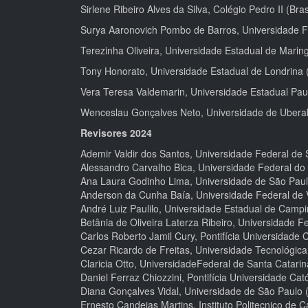
Sirlene Ribeiro Alves da Silva, Colégio Pedro II (Bras
Surya Aaronovich Pombo de Barros, Universidade Fe
Terezinha Oliveira, Universidade Estadual de Maring
Tony Honorato, Universidade Estadual de Londrina (
Vera Teresa Valdemarin, Universidade Estadual Pauli
Wenceslau Gonçalves Neto, Universidade de Uberab
Revisores 2024
Ademir Valdir dos Santos, Universidade Federal de S
Alessandro Carvalho Bica, Universidade Federal do
Ana Laura Godinho Lima, Universidade de São Paulo
Anderson da Cunha Baía, Universidade Federal de V
André Luiz Paulilo, Universidade Estadual de Campin
Betânia de Oliveira Laterza Ribeiro, Universidade Fe
Carlos Roberto Jamil Cury, Pontifícia Universidade C
Cezar Ricardo de Freitas, Universidade Tecnológica
Claricia Otto, UniversidadeFederal de Santa Catarina
Daniel Ferraz Chiozzini, Pontifícia Universidade Cató
Diana Gonçalves Vidal, Universidade de São Paulo (
Ernesto Candeias Martins, Instituto Politecnico de C