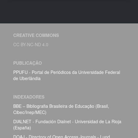
CREATIVE COMMONS
CC BY-NC-ND 4.0
PUBLICAÇÃO
PPUFU - Portal de Periódicos da Universidade Federal
de Uberlândia
INDEXADORES
BBE – Bibliografia Brasileira de Educação (Brasil,
Cibec/Inep/MEC)
DIALNET - Fundación Dialnet - Universidad de La Rioja
(España)
DOAJ - Directory of Open Access Journals - Lund