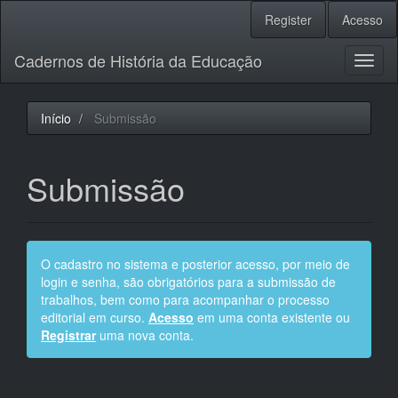
Navegação
Register
Acesso
Principal
Conteúdo
Cadernos de História da Educação
principal
Toggl
Barra
naviga
Lateral
Início
Submissão
Submissão
O cadastro no sistema e posterior acesso, por meio de
login e senha, são obrigatórios para a submissão de
trabalhos, bem como para acompanhar o processo
editorial em curso.
Acesso
em uma conta existente ou
Registrar
uma nova conta.