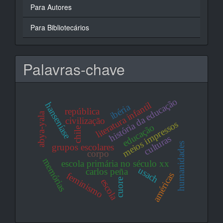
Para Autores
Para Bibliotecários
Palavras-chave
história da educação
literatura infantil
hanseníase
ibéria
república
abya-yala
civilização
meios impressos
educação
chile
culturas
humanidades
grupos escolares
corpo
memórias
escola primária no século xx
usach
carlos peña
américas
feminismo
escola
cuore