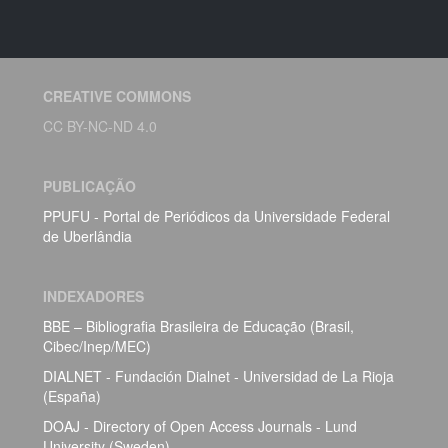
CREATIVE COMMONS
CC BY-NC-ND 4.0
PUBLICAÇÃO
PPUFU - Portal de Periódicos da Universidade Federal
de Uberlândia
INDEXADORES
BBE – Bibliografia Brasileira de Educação (Brasil,
Cibec/Inep/MEC)
DIALNET - Fundación Dialnet - Universidad de La Rioja
(España)
DOAJ - Directory of Open Access Journals - Lund
University (Sweden)