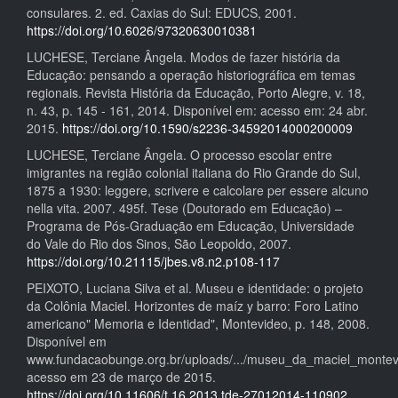
consulares. 2. ed. Caxias do Sul: EDUCS, 2001.
https://doi.org/10.6026/97320630010381
LUCHESE, Terciane Ângela. Modos de fazer história da
Educação: pensando a operação historiográfica em temas
regionais. Revista História da Educação, Porto Alegre, v. 18,
n. 43, p. 145 - 161, 2014. Disponível em: acesso em: 24 abr.
2015.
https://doi.org/10.1590/s2236-34592014000200009
LUCHESE, Terciane Ângela. O processo escolar entre
imigrantes na região colonial italiana do Rio Grande do Sul,
1875 a 1930: leggere, scrivere e calcolare per essere alcuno
nella vita. 2007. 495f. Tese (Doutorado em Educação) –
Programa de Pós-Graduação em Educação, Universidade
do Vale do Rio dos Sinos, São Leopoldo, 2007.
https://doi.org/10.21115/jbes.v8.n2.p108-117
PEIXOTO, Luciana Silva et al. Museu e identidade: o projeto
da Colônia Maciel. Horizontes de maíz y barro: Foro Latino
americano" Memoria e Identidad", Montevideo, p. 148, 2008.
Disponível em
www.fundacaobunge.org.br/uploads/.../museu_da_maciel_montev
acesso em 23 de março de 2015.
https://doi.org/10.11606/t.16.2013.tde-27012014-110902