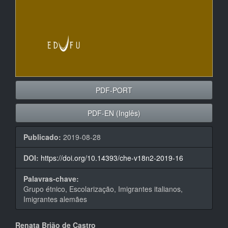
PDF-PORT
PDF-EN (Inglês)
Publicado:
2019-08-28
DOI:
https://doi.org/10.14393/che-v18n2-2019-16
Palavras-chave:
Grupo étnico, Escolarização, Imigrantes italianos,
Imigrantes alemães
Conteúdo
Renata Brião de Castro