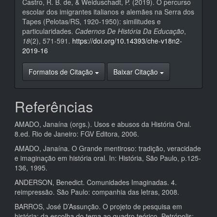
Castro, R. B. de, & Weiduschadt, P. (2019). O percurso
escolar dos imigrantes italianos e alemães na Serra dos
Tapes (Pelotas/RS, 1920-1950): similitudes e
particularidades.
Cadernos De História Da Educação
,
18
(2), 571-591.
https://doi.org/10.14393/che-v18n2-
2019-16
Formatos de Citação
Baixar Citação
Referências
AMADO, Janaína (orgs.). Usos e abusos da História Oral.
8.ed. Rio de Janeiro: FGV Editora, 2006.
AMADO, Janaína. O Grande mentiroso: tradição, veracidade
e imaginação em história oral. In: História, São Paulo, p.125-
136, 1995.
ANDERSON, Benedict. Comunidades Imaginadas. 4.
reimpressão. São Paulo: companhia das letras, 2008.
BARROS, José D’Assunção. O projeto de pesquisa em
história: da escolha do tema ao quadro teórico. Petrópolis: