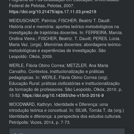
Federal de Pelotas, Pelotas, 2007.
https://doi.org/10.21475/ajcs.17.11.03.pne219
WEIDUSCHADT, Patrícia; FISCHER, Beatriz T. Daudt.
História oral e memória: aportes teórico-metodológicos na
investigação de trajetórias docentes. In: FERREIRA, Marcia.
Ondina Vieira.; FISCHER, Beatriz. T. Daudt; PERES, Lúcia.
Maria Vaz. (orgs). Memórias docentes: abordagens teórico-
metodológicas e experiências de investigação. São
Leopoldo: Oikós, 2009.
WERLE, Flávia Obino Correa; METZLER, Ana Maria
Carvalho. Contextos, institucionalização e práticas
pedagógicas. In: WERLE, Flávia Obino Correa (org).
Educação Rural: práticas civilizatórias e institucionalização
da formação de professores. São Leopoldo, Oikós, 2010. p.
15-52.
https://doi.org/10.14393/che-v15n3-2016-9
WOODWARD, Kathryn. Identidade e Diferença: uma
introdução teórica e conceitual. In: SILVA, Tomás T. da (org.)
Identidade e diferença: a perspectiva dos estudos culturais.
Petrópolis: Vozes, 2014, p. 7-73.