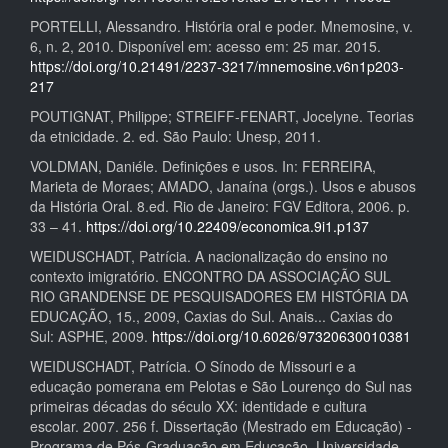
PORTELLI, Alessandro. História oral e poder. Mnemosine, v.
6, n. 2, 2010. Disponível em: acesso em: 25 mar. 2015.
https://doi.org/10.21491/2237-3217/mnemosine.v6n1p203-
217
POUTIGNAT, Philippe; STREIFF-FENART, Jocelyne. Teorias
da etnicidade. 2. ed. São Paulo: Unesp, 2011.
VOLDMAN, Daniéle. Definições e usos. In: FERREIRA,
Marieta de Moraes; AMADO, Janaína (orgs.). Usos e abusos
da História Oral. 8.ed. Rio de Janeiro: FGV Editora, 2006. p.
33 – 41.
https://doi.org/10.22409/economica.9i1.p137
WEIDUSCHADT, Patrícia. A nacionalização do ensino no
contexto imigratório. ENCONTRO DA ASSOCIAÇÃO SUL
RIO GRANDENSE DE PESQUISADORES EM HISTÓRIA DA
EDUCAÇÃO, 15., 2009, Caxias do Sul. Anais... Caxias do
Sul: ASPHE, 2009.
https://doi.org/10.6026/97320630010381
WEIDUSCHADT, Patrícia. O Sínodo de Missouri e a
educação pomerana em Pelotas e São Lourenço do Sul nas
primeiras décadas do século XX: identidade e cultura
escolar. 2007. 256 f. Dissertação (Mestrado em Educação) -
Programa de Pós-Graduação em Educação, Universidade