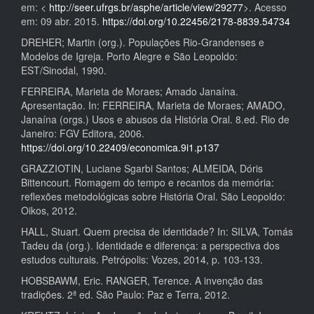
em: <
http://seer.ufrgs.br/asphe/article/view/29277
>. Acesso
em: 09 abr. 2015.
https://doi.org/10.22456/2178-8839.54734
DREHER; Martin (org.). Populações Rio-Grandenses e
Modelos de Igreja. Porto Alegre e São Leopoldo:
EST/Sinodal, 1990.
FERREIRA, Marieta de Moraes; Amado Janaína.
Apresentação. In: FERREIRA, Marieta de Moraes; AMADO,
Janaína (orgs.) Usos e abusos da História Oral. 8.ed. Rio de
Janeiro: FGV Editora, 2006.
https://doi.org/10.22409/economica.9i1.p137
GRAZZIOTIN, Luciane Sgarbi Santos; ALMEIDA, Dóris
Bittencourt. Romagem do tempo e recantos da memória:
reflexões metodológicas sobre História Oral. São Leopoldo:
Oikos, 2012.
HALL, Stuart. Quem precisa de identidade? In: SILVA, Tomás
Tadeu da (org.). Identidade e diferença: a perspectiva dos
estudos culturais. Petrópolis: Vozes, 2014, p. 103-133.
HOBSBAWM, Eric. RANGER, Terence. A invenção das
tradições. 2ª ed. São Paulo: Paz e Terra, 2012.