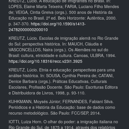
KREUTZ, Lúcio. A educação de Imigrantes no Brasil. In:
LOPES, Elaine Marta Teixeira; FARIA, Luciano Filho Mendes
de; VEIGA, Cintia Greiva (orgs.). 500 anos de História da
Educação no Brasil. 2ª ed. Belo Horizonte: Autêntica, 2000.
p. 347-370.
https://doi.org/10.1590/s1413-
24782000000200010
KREUTZ, Lúcio. Escolas de imigração alemã no Rio Grande
do Sul: perspectiva histórica. In: MAUCH, Cláudia e
VASCONCELLOS, Naira (orgs.). Os Alemães no sul do
Brasil: cultura, etnicidade e cultura. Canoas, ULBRA, 1994.
https://doi.org/10.18316/recc.v23i1.3925
KREUTZ, Lúcio. Etnia e educação: perspectivas para uma
análise histórica. In: SOUSA, Cynthia Pereira de; CATANI,
Denice Barbara (orgs.). Práticas Educativas, Culturais
Escolares, Profissão Docente. São Paulo: Escrituras Editora
e Distribuidora de Livros, 1998, p. 93-110.
KUHKMANN, Moysés Júnior; FERNANDES, Fabiani Silva.
Periódicos e a História da Educação: base de dados como
recurso metodológico. São Paulo: FCC/SEP, 2014.
IOTTI, Luiza Horn. O olhar do poder: a imigração italiana no
Rio Grande do Sul, de 1875 a 1914, através dos relatórios