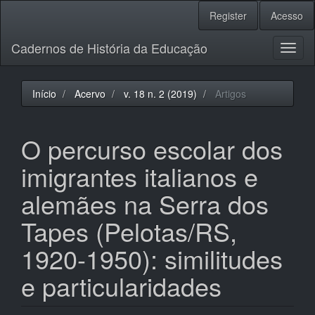
Navegação
Register
Acesso
Principal
Conteúdo
Cadernos de História da Educação
principal
Toggl
Barra
naviga
Lateral
Início
Acervo
v. 18 n. 2 (2019)
Artigos
O percurso escolar dos
imigrantes italianos e
alemães na Serra dos
Tapes (Pelotas/RS,
1920-1950): similitudes
e particularidades