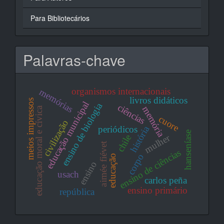
Para Bibliotecários
Palavras-chave
organismos internacionais
memórias
livros didáticos
meios impressos
educação municipal
ensino de biologia
ciências
memória
educação moral e cívica
cuore
civilização
história
periódicos
hanseníase
mulher
chile
aimée fiévet
ensino de ciências
corpo
educação
ensino
usach
carlos peña
ensino primário
república