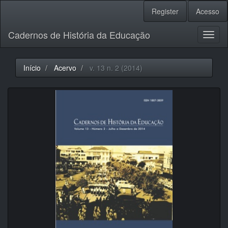
Navegação
Register
Acesso
Principal
Conteúdo
Cadernos de História da Educação
principal
Toggl
Barra
naviga
Lateral
Início
Acervo
v. 13 n. 2 (2014)