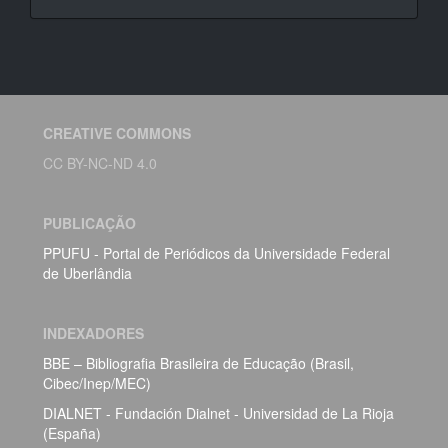
CREATIVE COMMONS
CC BY-NC-ND 4.0
PUBLICAÇÃO
PPUFU - Portal de Periódicos da Universidade Federal
de Uberlândia
INDEXADORES
BBE – Bibliografia Brasileira de Educação (Brasil,
Cibec/Inep/MEC)
DIALNET - Fundación Dialnet - Universidad de La Rioja
(España)