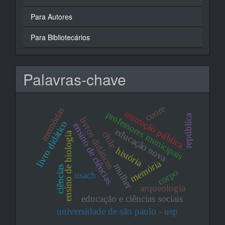
Para Autores
Para Bibliotecários
Palavras-chave
cuore
memórias
instrução pública
professores municipais
república
livros didáticos
livro didático
ensino de ciências
educação nova
chile
ensino de biologia
história
memória
mulher
ciências
corpo
usach
arqueologia
educação e ciências sociais
universidade de são paulo - usp