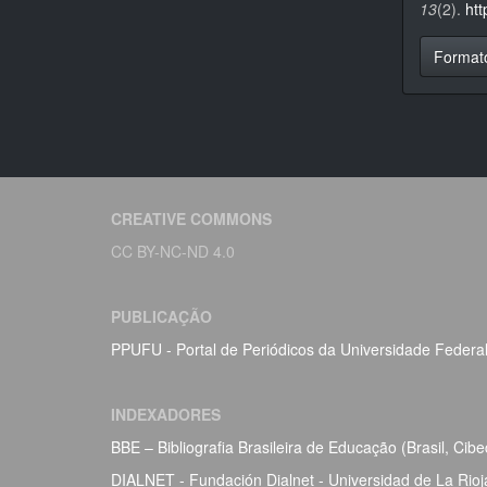
13
(2).
ht
Format
CREATIVE COMMONS
CC BY-NC-ND 4.0
PUBLICAÇÃO
PPUFU - Portal de Periódicos da Universidade Federa
INDEXADORES
BBE – Bibliografia Brasileira de Educação (Brasil, Ci
DIALNET - Fundación Dialnet - Universidad de La Rio