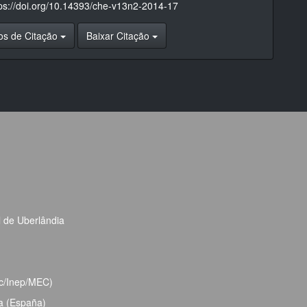
tps://doi.org/10.14393/che-v13n2-2014-17
os de Citação
Baixar Citação
l de Uberlândia
bec/Inep/MEC)
ja (España)