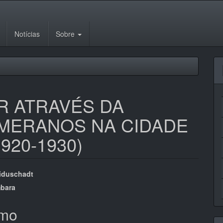
Notícias
Sobre
R ATRAVÉS DA
MERANOS NA CIDADE
920-1930)
eúdo
eiduschadt
mbara
mo