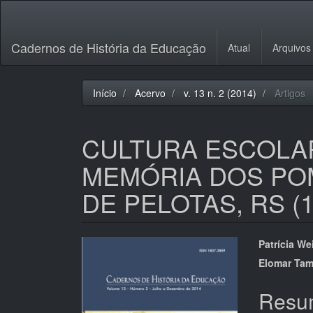
Navegação
Principal
Conteúdo
Cadernos de História da Educação
Atual
Arquivos
principal
Barra
Lateral
Início
Acervo
v. 13 n. 2 (2014)
Artigos
CULTURA ESCOLA
MEMÓRIA DOS PO
DE PELOTAS, RS (1
Barra
Cont
Patrícia W
lateral
do
Elomar Ta
de
artigo
Resu