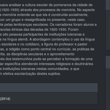
pal
 busca analisar a cultura escolar de pomeranos da cidade de
 (1920-1930) através dos processos de memória. No aspecto
da memória entende-se que ela é construída socialmente,
or um grupo e ressignificada no presente, neste caso,
te pelas lembranças escolares. Os narradores foram alunos e
escolas étnicas das décadas de 1920-1930. Foram
s oito pessoas participantes de instituições luteranas e
as na língua alemã. A abordagem contemplou o uso da língua
escolares e no cotidiano, a figura do professor e pastor
as, a religião como ponto central no currículo, as práticas de
crita, as disciplinas seculares e o aproveitamento
avés dos testemunhos pode-se perceber a formação de uma
lar específica atendendo interesses religiosos e doutrinários
s instituições luteranas nestas comunidades, e que
am efetiva escolarização destes sujeitos.
hes
 (2014)