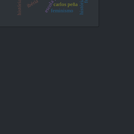
ibéria
carlos peña
feminismo