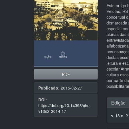
artigos
princi
Este artigo
Pelotas, RS
conceitual 
demarcada p
especialmen
alunas das 
entrevistada
alfabetizad
nos espaços 
destas escol
leitura e es
escolar.Atr
PDF
cultura esco
por parte da
possibilitar
Publicado:
2015-02-27
Detal
DOI:
Edição
https://doi.org/10.14393/che-
do
v13n2-2014-17
v. 13 n. 2
artigo