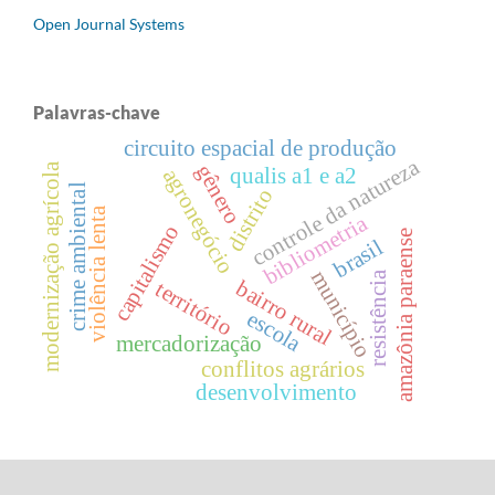
Open Journal Systems
Palavras-chave
circuito espacial de produção
controle da natureza
modernização agrícola
gênero
qualis a1 e a2
agronegócio
crime ambiental
distrito
violência lenta
bibliometria
capitalismo
amazônia paraense
brasil
município
resistência
bairro rural
território
escola
mercadorização
conflitos agrários
desenvolvimento