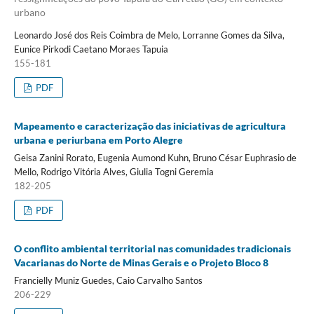
urbano
Leonardo José dos Reis Coimbra de Melo, Lorranne Gomes da Silva,
Eunice Pirkodi Caetano Moraes Tapuia
155-181
PDF
Mapeamento e caracterização das iniciativas de agricultura
urbana e periurbana em Porto Alegre
Geisa Zanini Rorato, Eugenia Aumond Kuhn, Bruno César Euphrasio de
Mello, Rodrigo Vitória Alves, Giulia Togni Geremia
182-205
PDF
O conflito ambiental territorial nas comunidades tradicionais
Vacarianas do Norte de Minas Gerais e o Projeto Bloco 8
Francielly Muniz Guedes, Caio Carvalho Santos
206-229