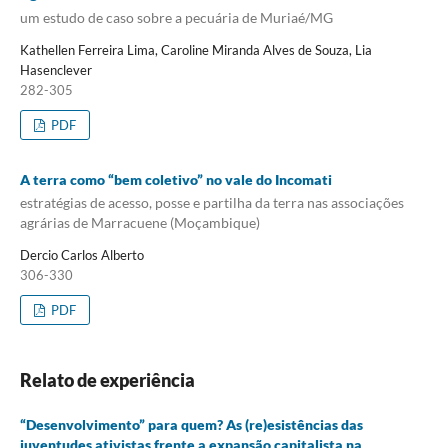
um estudo de caso sobre a pecuária de Muriaé/MG
Kathellen Ferreira Lima, Caroline Miranda Alves de Souza, Lia
Hasenclever
282-305
PDF
A terra como “bem coletivo” no vale do Incomati
estratégias de acesso, posse e partilha da terra nas associações
agrárias de Marracuene (Moçambique)
Dercio Carlos Alberto
306-330
PDF
Relato de experiência
“Desenvolvimento” para quem? As (re)esistências das
juventudes ativistas frente a expansão capitalista na