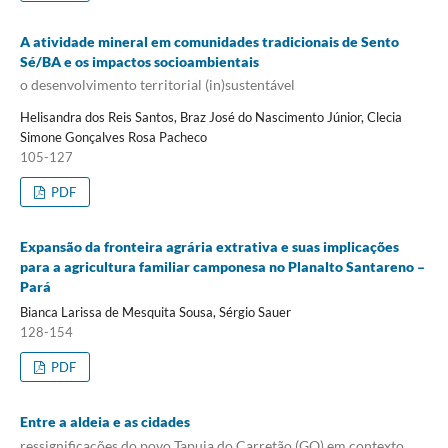
A atividade mineral em comunidades tradicionais de Sento
Sé/BA e os impactos socioambientais
o desenvolvimento territorial (in)sustentável
Helisandra dos Reis Santos, Braz José do Nascimento Júnior, Clecia
Simone Gonçalves Rosa Pacheco
105-127
PDF
Expansão da fronteira agrária extrativa e suas implicações
para a agricultura familiar camponesa no Planalto Santareno –
Pará
Bianca Larissa de Mesquita Sousa, Sérgio Sauer
128-154
PDF
Entre a aldeia e as cidades
ressignificações do povo Tapuia do Carretão (GO) em contexto