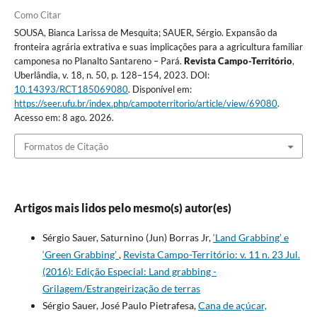
Como Citar
SOUSA, Bianca Larissa de Mesquita; SAUER, Sérgio. Expansão da
fronteira agrária extrativa e suas implicações para a agricultura familiar
camponesa no Planalto Santareno – Pará.
Revista Campo-Território
,
Uberlândia, v. 18, n. 50, p. 128–154, 2023. DOI:
10.14393/RCT185069080
. Disponível em:
https://seer.ufu.br/index.php/campoterritorio/article/view/69080
.
Acesso em: 8 ago. 2026.
Formatos de Citação
Artigos mais lidos pelo mesmo(s) autor(es)
Sérgio Sauer, Saturnino (Jun) Borras Jr,
‘Land Grabbing’ e
‘Green Grabbing’
,
Revista Campo-Território: v. 11 n. 23 Jul.
(2016): Edição Especial: Land grabbing -
Grilagem/Estrangeirização de terras
Sérgio Sauer, José Paulo Pietrafesa,
Cana de açúcar,