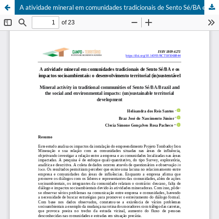
A atividade mineral em comunidades tradicionais de Sento Sé/BA e os impactos socioambientais