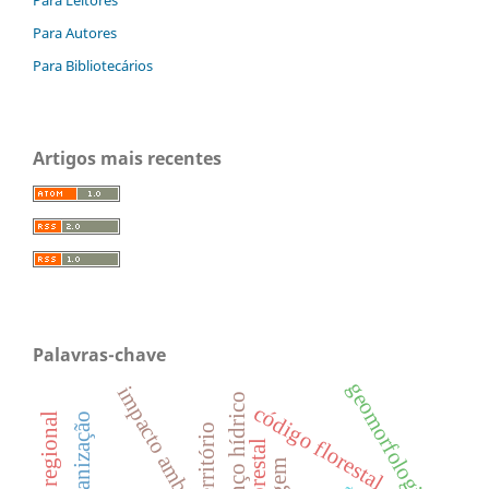
Para Leitores
Para Autores
Para Bibliotecários
Artigos mais recentes
Palavras-chave
geomorfologia
impacto ambiental
balanço hídrico
código florestal
urbanização
território