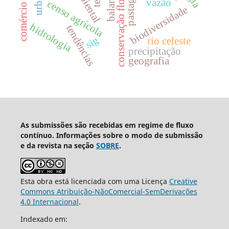
comércio regional
conservação florestal
pastagem
vazão
censo agrícola
biodiversidade
hidrologia
tendências
sig
rio celeste
precipitação
geografia
As submissões são recebidas em regime de fluxo
contínuo. Informações sobre o modo de submissão
e da revista na seção
SOBRE
.
Esta obra está licenciada com uma Licença
Creative
Commons Atribuição-NãoComercial-SemDerivações
4.0 Internacional
.
Indexado em: