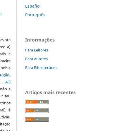
a
Español
-
Português
Informações
vista
os: a)
Para Leitores
rais e
Para Autores
imeira
Para Bibliotecários
 sob a
ção-
s 4.0
ssão e
Artigos mais recentes
ir seu
tórios
al), já
tivas,
itação
ude de