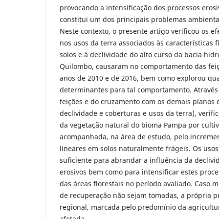
provocando a intensificação dos processos erosi
constitui um dos principais problemas ambient
Neste contexto, o presente artigo verificou os 
nos usos da terra associados às características f
solos e à declividade do alto curso da bacia hidr
Quilombo, causaram no comportamento das feiçõ
anos de 2010 e de 2016, bem como explorou qua
determinantes para tal comportamento. Atravé
feições e do cruzamento com os demais planos d
declividade e coberturas e usos da terra), verifi
da vegetação natural do bioma Pampa por cultiv
acompanhada, na área de estudo, pelo incremen
lineares em solos naturalmente frágeis. Os usos
suficiente para abrandar a influência da decliv
erosivos bem como para intensificar estes proc
das áreas florestais no período avaliado. Caso 
de recuperação não sejam tomadas, a própria p
regional, marcada pelo predomínio da agricultur
afetada.