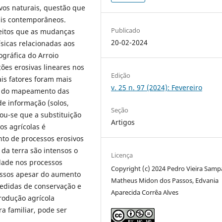
vos naturais, questão que
ais contemporâneos.
Publicado
efeitos que as mudanças
20-02-2024
ísicas relacionadas aos
ográfica do Arroio
es erosivas lineares nos
Edição
is fatores foram mais
v. 25 n. 97 (2024): Fevereiro
s do mapeamento das
e informação (solos,
Seção
cou-se que a substituição
Artigos
os agrícolas é
to de processos erosivos
 da terra são intensos o
Licença
idade nos processos
Copyright (c) 2024 Pedro Vieira Samp
essos apesar do aumento
Matheus Midon dos Passos, Edvania
medidas de conservação e
Aparecida Corrêa Alves
rodução agrícola
a familiar, pode ser