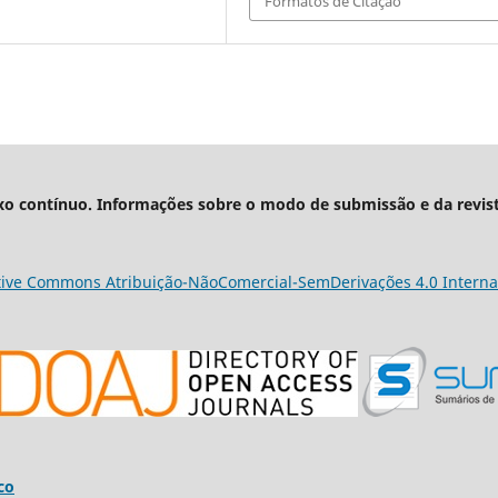
Formatos de Citação
xo contínuo. Informações sobre o modo de submissão e da revis
tive Commons Atribuição-NãoComercial-SemDerivações 4.0 Interna
co