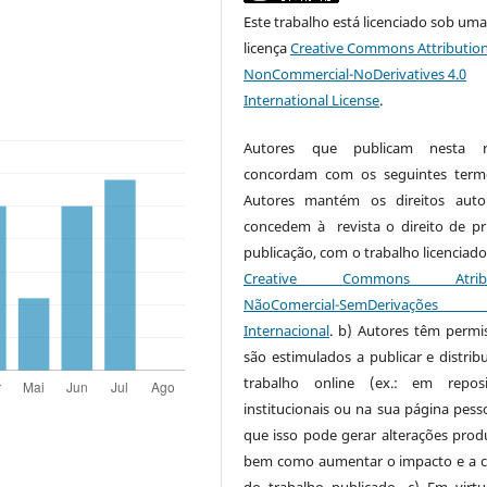
Este trabalho está licenciado sob um
licença
Creative Commons Attribution
NonCommercial-NoDerivatives 4.0
International License
.
Autores que publicam nesta re
concordam com os seguintes term
Autores mantém os direitos auto
concedem à revista o direito de pr
publicação, com o trabalho licenciado
Creative Commons Atribui
NãoComercial-SemDerivaçõe
Internacional
. b) Autores têm permi
são estimulados a publicar e distribu
trabalho online (ex.: em reposi
institucionais ou na sua página pesso
que isso pode gerar alterações produ
bem como aumentar o impacto e a c
do trabalho publicado. c) Em virt