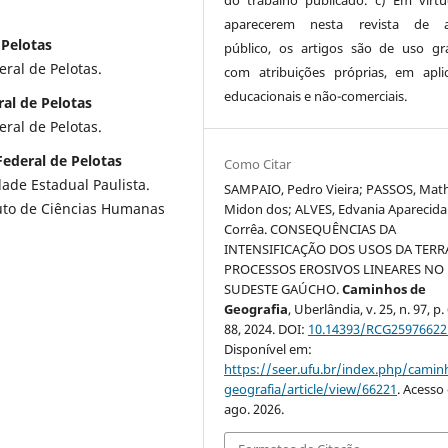
aparecerem nesta revista de a
 Pelotas
público, os artigos são de uso gra
ral de Pelotas.
com atribuições próprias, em apli
educacionais e não-comerciais.
al de Pelotas
ral de Pelotas.
Federal de Pelotas
Como Citar
ade Estadual Paulista.
SAMPAIO, Pedro Vieira; PASSOS, Mat
uto de Ciências Humanas
Midon dos; ALVES, Edvania Aparecida
Corrêa. CONSEQUÊNCIAS DA
INTENSIFICAÇÃO DOS USOS DA TERR
PROCESSOS EROSIVOS LINEARES NO
SUDESTE GAÚCHO.
Caminhos de
Geografia
, Uberlândia, v. 25, n. 97, p.
88, 2024. DOI:
10.14393/RCG25976622
Disponível em:
https://seer.ufu.br/index.php/cami
geografia/article/view/66221
. Acesso
ago. 2026.