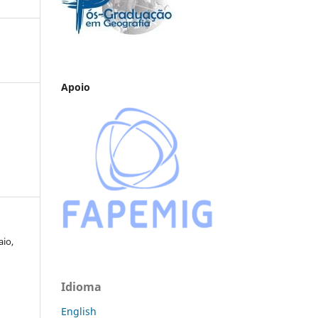
Apoio
aio,
Idioma
English