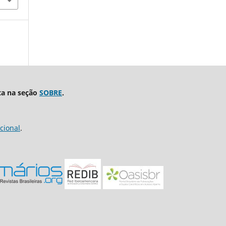
ta na seção
SOBRE
.
cional
.